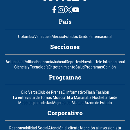
País
Colombia
Venezuela
México
Estados Unidos
Internacional
Secciones
Actualidad
Política
Economía
Judicial
Deportes
Nuestra Tele Internacional
Ciencia y Tecnología
Entretenimiento
Salud
Programas
Opinión
Programas
Clic Verde
Club de Prensa
El Informativo
Flash Fashion
La entrevista de Tomás Mosciatti
La Mañana
La Noche
La Tarde
Mesa de periodistas
Mujeres de Ataque
Razón de Estado
Corporativo
Responsabilidad Social
Atención al cliente
Atención al inversionista