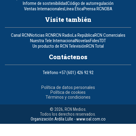
Informe de sostenibilidad
Código de autorregulación
Ventas Internacionales
Línea Ética
Prensa RCN
OBA
Visite también
Canal RCN
Noticias RCN
RCN Radio
La República
RCN Comerciales
Nuestra Tele Internacional
Novelas
Fides
TDT
Un producto de RCN Televisión
RCN Total
Contáctenos
Teléfono
+57 (601) 426 92 92
Política de datos personales
Política de cookies
Términos y condiciones
© 2026, RCN Medios.
Todos los derechos reservados.
Organización Ardila Lülle - www.oal.com.co