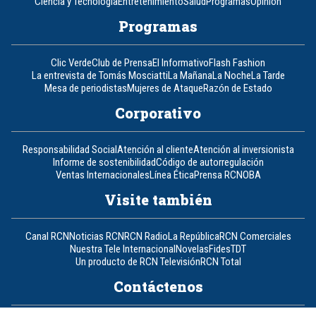
Ciencia y Tecnología
Entretenimiento
Salud
Programas
Opinión
Programas
Clic Verde
Club de Prensa
El Informativo
Flash Fashion
La entrevista de Tomás Mosciatti
La Mañana
La Noche
La Tarde
Mesa de periodistas
Mujeres de Ataque
Razón de Estado
Corporativo
Responsabilidad Social
Atención al cliente
Atención al inversionista
Informe de sostenibilidad
Código de autorregulación
Ventas Internacionales
Línea Ética
Prensa RCN
OBA
Visite también
Canal RCN
Noticias RCN
RCN Radio
La República
RCN Comerciales
Nuestra Tele Internacional
Novelas
Fides
TDT
Un producto de RCN Televisión
RCN Total
Contáctenos