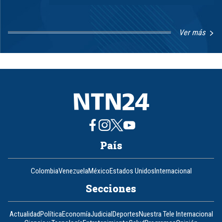
Ver más
Item
1
of
8
País
Colombia
Venezuela
México
Estados Unidos
Internacional
Secciones
Actualidad
Política
Economía
Judicial
Deportes
Nuestra Tele Internacional