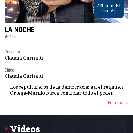
7:00 p.m. ET
Lun - Vie
LA NOCHE
L
Análisis
No
Presenta:
Pr
Claudia Gurisatti
Id
Dirige:
Dir
Claudia Gurisatti
Id
Los sepultureros de la democracia: así el régimen
Ortega-Murillo busca controlar todo el poder
Ver más
Item
1
of
5
Videos