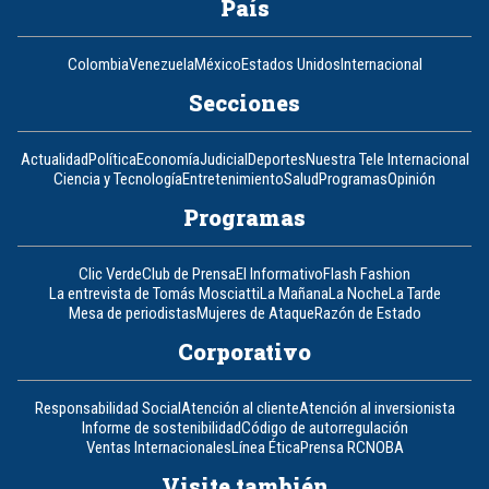
País
Colombia
Venezuela
México
Estados Unidos
Internacional
Secciones
Actualidad
Política
Economía
Judicial
Deportes
Nuestra Tele Internacional
Ciencia y Tecnología
Entretenimiento
Salud
Programas
Opinión
Programas
Clic Verde
Club de Prensa
El Informativo
Flash Fashion
La entrevista de Tomás Mosciatti
La Mañana
La Noche
La Tarde
Mesa de periodistas
Mujeres de Ataque
Razón de Estado
Corporativo
Responsabilidad Social
Atención al cliente
Atención al inversionista
Informe de sostenibilidad
Código de autorregulación
Ventas Internacionales
Línea Ética
Prensa RCN
OBA
Visite también