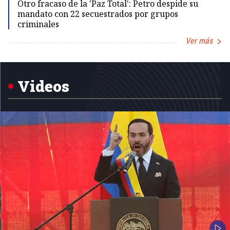
Otro fracaso de la 'Paz Total': Petro despide su
mandato con 22 secuestrados por grupos
criminales
Ver más
Item
1
of
5
Videos