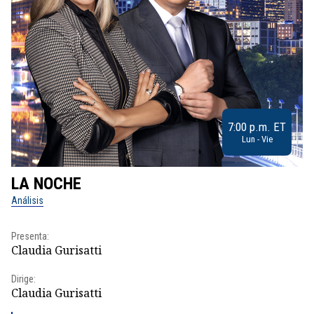
7:00 p.m. ET
Lun - Vie
LA NOCHE
L
Análisis
No
Presenta:
Pr
Claudia Gurisatti
Id
Dirige:
Dir
Claudia Gurisatti
Id