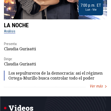
7:00 p.m. ET
Lun - Vie
LA NOCHE
L
Análisis
No
Presenta:
Pr
Claudia Gurisatti
Id
Dirige:
Dir
Claudia Gurisatti
Id
Los sepultureros de la democracia: así el régimen
Ortega-Murillo busca controlar todo el poder
Ver más
Item
1
of
5
Videos