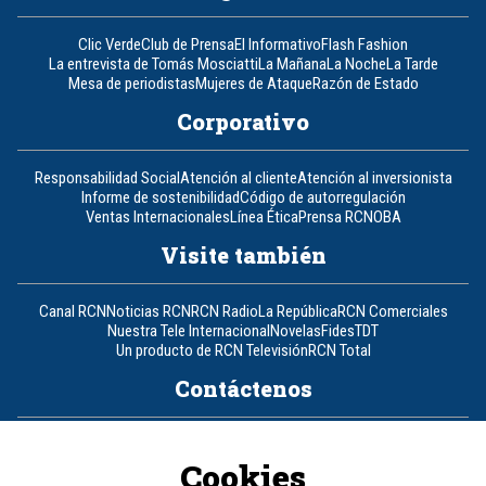
Clic Verde
Club de Prensa
El Informativo
Flash Fashion
La entrevista de Tomás Mosciatti
La Mañana
La Noche
La Tarde
Mesa de periodistas
Mujeres de Ataque
Razón de Estado
Corporativo
Responsabilidad Social
Atención al cliente
Atención al inversionista
Informe de sostenibilidad
Código de autorregulación
Ventas Internacionales
Línea Ética
Prensa RCN
OBA
Visite también
Canal RCN
Noticias RCN
RCN Radio
La República
RCN Comerciales
Nuestra Tele Internacional
Novelas
Fides
TDT
Un producto de RCN Televisión
RCN Total
Contáctenos
Teléfono
+57 (601) 426 92 92
Cookies