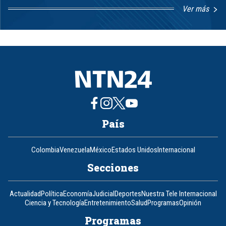
Ver más
Item
1
of
8
País
Colombia
Venezuela
México
Estados Unidos
Internacional
Secciones
Actualidad
Política
Economía
Judicial
Deportes
Nuestra Tele Internacional
Ciencia y Tecnología
Entretenimiento
Salud
Programas
Opinión
Programas