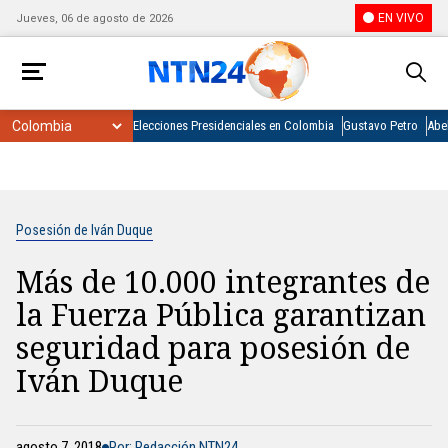
EN VIVO
Jueves, 06 de agosto de 2026
Elecciones Presidenciales en Colombia
Gustavo Petro
Abel
Posesión de Iván Duque
Más de 10.000 integrantes de
la Fuerza Pública garantizan
seguridad para posesión de
Iván Duque
agosto 7, 2018
Por: Redacción NTN24