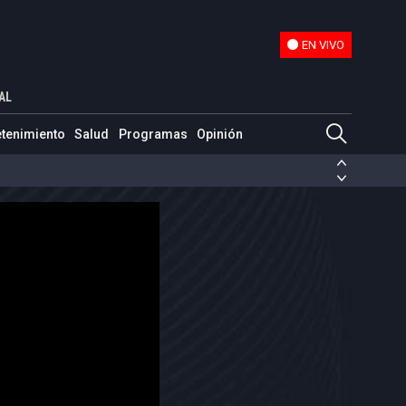
EN VIVO
EN VIVO
AL
etenimiento
Salud
Programas
Opinión
ias de las FARC
ezuela
Nicolás Maduro
Disidencias de las FARC
 en Venezuela
Nicolás Maduro