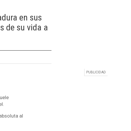
tadura en sus
s de su vida a
uele
l.
absoluta al