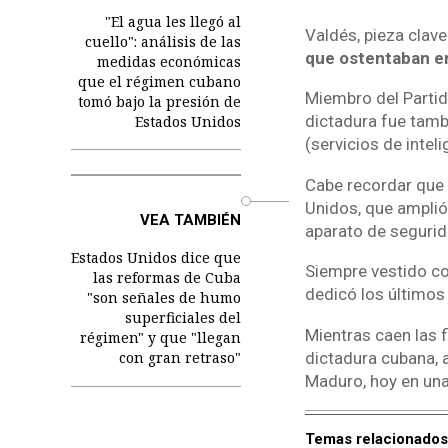
"El agua les llegó al
Valdés, pieza clave
cuello": análisis de las
que ostentaban en
medidas económicas
que el régimen cubano
Miembro del Partid
tomó bajo la presión de
dictadura fue tambi
Estados Unidos
(servicios de inteli
Cabe recordar que 
o
Unidos, que amplió
VEA TAMBIÉN
aparato de segurida
Estados Unidos dice que
Siempre vestido con
las reformas de Cuba
dedicó los últimos
"son señales de humo
superficiales del
Mientras caen las f
régimen" y que "llegan
dictadura cubana, a
con gran retraso"
Maduro, hoy en una
Temas relacionados