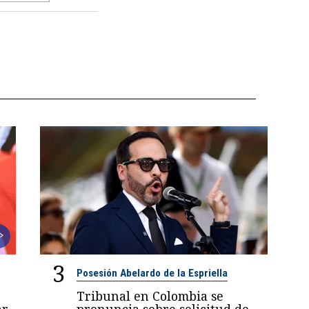
3
Posesión Abelardo de la Espriella
Tribunal en Colombia se
r,
pronuncia sobre solicitud de