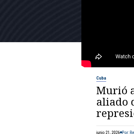
Cuba
Murió a
aliado 
represi
junio 21, 2026
Por: R