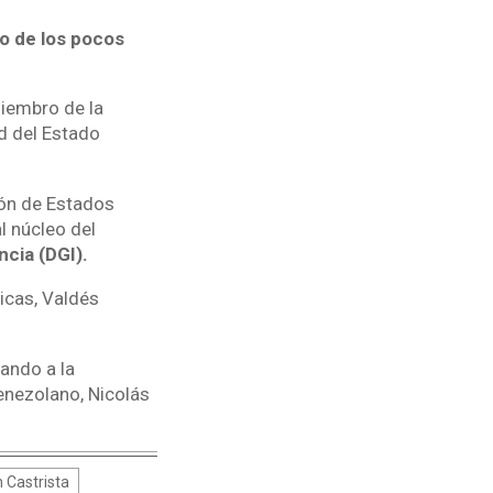
o de los pocos
miembro de la
ad del Estado
ión de Estados
l núcleo del
ncia (DGI).
icas, Valdés
nando a la
venezolano, Nicolás
 Castrista