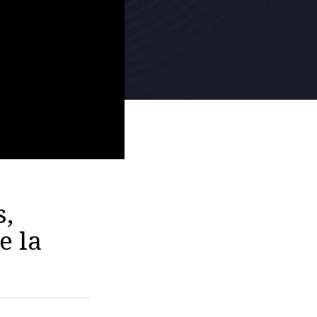
s,
e la