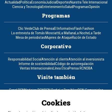
Actualidad
Política
Economía
Judicial
Deportes
Nuestra Tele Internacional
Ciencia y Tecnología
Entretenimiento
Salud
Programas
Opinión
Programas
Clic Verde
Club de Prensa
El Informativo
Flash Fashion
La entrevista de Tomás Mosciatti
La Mañana
La Noche
La Tarde
Mesa de periodistas
Mujeres de Ataque
Razón de Estado
Corporativo
Responsabilidad Social
Atención al cliente
Atención al inversionista
Informe de sostenibilidad
Código de autorregulación
Ventas Internacionales
Línea Ética
Prensa RCN
OBA
Visite también
Canal RCN
Noticias RCN
RCN Radio
La República
RCN Comerciales
Nuestra Tele Internacional
Novelas
Fides
TDT
Un producto de RCN Televisión
RCN Total
Cookies
Contáctenos