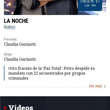
7:00 p.m. ET
Lun - Vie
LA NOCHE
L
Análisis
No
Presenta:
Pr
Claudia Gurisatti
Id
Dirige:
Dir
Claudia Gurisatti
Id
Otro fracaso de la 'Paz Total': Petro despide su
mandato con 22 secuestrados por grupos
criminales
Ver más
Item
1
of
5
Videos