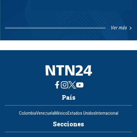
Ver más
Item
1
of
8
País
Colombia
Venezuela
México
Estados Unidos
Internacional
Secciones