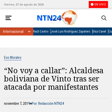
EN VIVO
Viernes, 07 de agosto de 2026
Raúl Castro
José Luis Rodríguez Zapatero
Díaz-Canel
Cu
Evo Morales
“No voy a callar”: Alcaldesa
boliviana de Vinto tras ser
atacada por manifestantes
noviembre 7, 2019
Por: Redacción NTN24