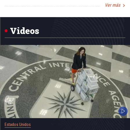
Ver más
Item
1
of
5
Videos
Estados Unidos