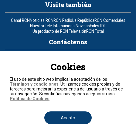
Visite también
Canal RCN
Noticias RCN
RCN Radio
La República
RCN Comerciales
Nuestra Tele Internacional
Novelas
Fides
TDT
Un producto de RCN Televisión
RCN Total
Contáctenos
Teléfono
+57 (601) 426 92 92
Cookies
Política de datos personales
Política de cookies
El uso de este sitio web implica la aceptación de los
Términos y condiciones
Términos y condiciones
. Utilizamos cookies propias y de
terceros para mejorar la experiencia del usuario a través de
su navegación. Si continúas navegando aceptas su uso.
© 2026, RCN Medios.
Política de Cookies
.
Todos los derechos reservados.
Organización Ardila Lülle - www.oal.com.co
Acepto