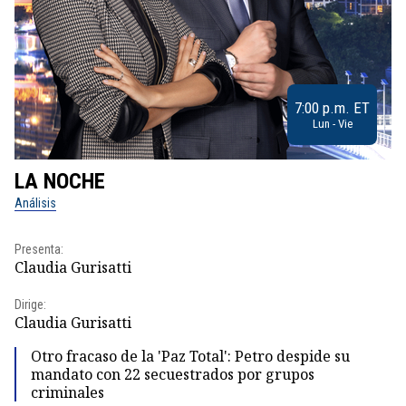
7:00 p.m. ET
Lun - Vie
LA NOCHE
L
Análisis
No
Presenta:
Pr
Claudia Gurisatti
Id
Dirige:
Dir
Claudia Gurisatti
Id
Otro fracaso de la 'Paz Total': Petro despide su
mandato con 22 secuestrados por grupos
criminales