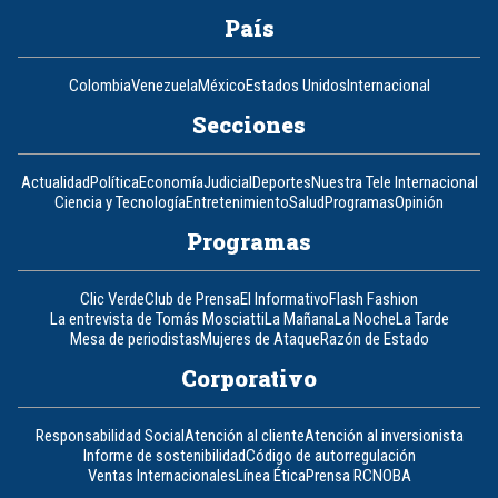
País
Colombia
Venezuela
México
Estados Unidos
Internacional
Secciones
Actualidad
Política
Economía
Judicial
Deportes
Nuestra Tele Internacional
Ciencia y Tecnología
Entretenimiento
Salud
Programas
Opinión
Programas
Clic Verde
Club de Prensa
El Informativo
Flash Fashion
La entrevista de Tomás Mosciatti
La Mañana
La Noche
La Tarde
Mesa de periodistas
Mujeres de Ataque
Razón de Estado
Corporativo
Responsabilidad Social
Atención al cliente
Atención al inversionista
Informe de sostenibilidad
Código de autorregulación
Ventas Internacionales
Línea Ética
Prensa RCN
OBA