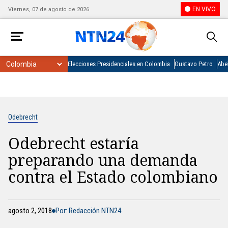
EN VIVO
Viernes, 07 de agosto de 2026
Elecciones Presidenciales en Colombia
Gustavo Petro
Abel
Odebrecht
Odebrecht estaría
preparando una demanda
contra el Estado colombiano
agosto 2, 2018
Por: Redacción NTN24