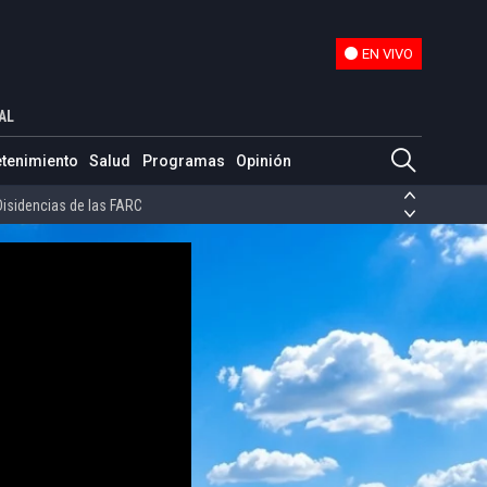
EN VIVO
EN VIVO
anitaria
AL
ias de las FARC
etenimiento
Salud
Programas
Opinión
ezuela
Nicolás Maduro
Disidencias de las FARC
 en Venezuela
Nicolás Maduro