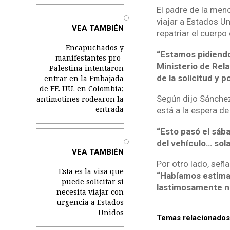
El padre de la men
o
viajar a Estados U
VEA TAMBIÉN
repatriar el cuerpo 
Encapuchados y
“Estamos pidiendo
manifestantes pro-
Ministerio de Rel
Palestina intentaron
de la solicitud y 
entrar en la Embajada
de EE. UU. en Colombia;
Según dijo Sánchez,
antimotines rodearon la
entrada
está a la espera de
“Esto pasó el sába
o
del vehículo… sola
VEA TAMBIÉN
Por otro lado, seña
Esta es la visa que
“Habíamos estimad
puede solicitar si
lastimosamente n
necesita viajar con
urgencia a Estados
Unidos
Temas relacionados