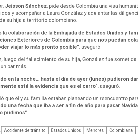
or,
Jeisson Sánchez
, pide desde Colombia una visa humanit
nidos y acompañar a Laura González y adelantar las diligenc
de su hija a territorio colombiano.
 la colaboración de la Embajada de Estados Unidos y tam
aciones Exteriores de Colombia para que nos puedan cola
poder viajar lo más pronto posible”
, aseguró.
 luego del fallecimiento de su hija, González fue sometida 
 un par más.
do en la noche… hasta el día de ayer (lunes) pudieron da
mente está la evidencia que es el carro”
, aseguró.
ló que él y su familia estaban planeando un reencuentro par
o una fecha que iba a ser a fin de año para pasar Navida
o pudimos”
.
:
Accidente de tránsito
Estados Unidos
Menores
Colombiana