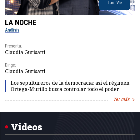
Lun - Vie
LA NOCHE
L
Análisis
No
Presenta:
Pr
Claudia Gurisatti
Id
Dirige:
Dir
Claudia Gurisatti
Id
Los sepultureros de la democracia: así el régimen
Ortega-Murillo busca controlar todo el poder
Ver más
Item
1
of
5
Videos