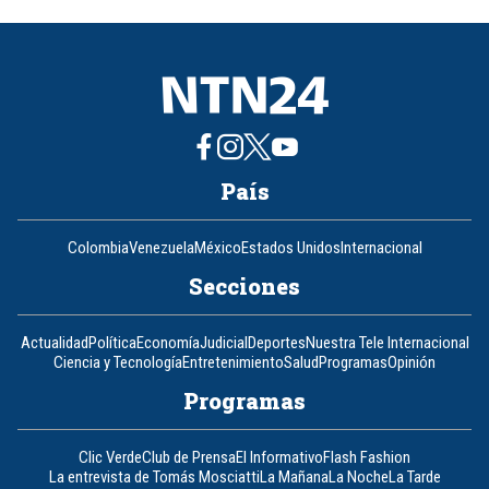
of
8
País
Colombia
Venezuela
México
Estados Unidos
Internacional
Secciones
Actualidad
Política
Economía
Judicial
Deportes
Nuestra Tele Internacional
Ciencia y Tecnología
Entretenimiento
Salud
Programas
Opinión
Programas
Clic Verde
Club de Prensa
El Informativo
Flash Fashion
La entrevista de Tomás Mosciatti
La Mañana
La Noche
La Tarde