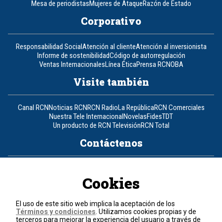
Mesa de periodistas
Mujeres de Ataque
Razón de Estado
Corporativo
Responsabilidad Social
Atención al cliente
Atención al inversionista
Informe de sostenibilidad
Código de autorregulación
Ventas Internacionales
Línea Ética
Prensa RCN
OBA
Visite también
Canal RCN
Noticias RCN
RCN Radio
La República
RCN Comerciales
Nuestra Tele Internacional
Novelas
Fides
TDT
Un producto de RCN Televisión
RCN Total
Contáctenos
Teléfono
+57 (601) 426 92 92
Cookies
Política de datos personales
Política de cookies
El uso de este sitio web implica la aceptación de los
Términos y condiciones
Términos y condiciones
. Utilizamos cookies propias y de
terceros para mejorar la experiencia del usuario a través de