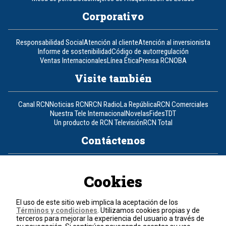
Corporativo
Responsabilidad Social
Atención al cliente
Atención al inversionista
Informe de sostenibilidad
Código de autorregulación
Ventas Internacionales
Línea Ética
Prensa RCN
OBA
Visite también
Canal RCN
Noticias RCN
RCN Radio
La República
RCN Comerciales
Nuestra Tele Internacional
Novelas
Fides
TDT
Un producto de RCN Televisión
RCN Total
Contáctenos
Teléfono
+57 (601) 426 92 92
Cookies
Política de datos personales
Política de cookies
El uso de este sitio web implica la aceptación de los
Términos y condiciones
Términos y condiciones
. Utilizamos cookies propias y de
terceros para mejorar la experiencia del usuario a través de