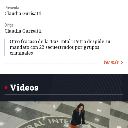
Presenta:
Pr
Claudia Gurisatti
Id
Dirige:
Dir
Claudia Gurisatti
Id
Otro fracaso de la 'Paz Total': Petro despide su
mandato con 22 secuestrados por grupos
criminales
Ver más
Item
1
of
5
Videos