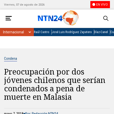
EN VIVO
Viernes, 07 de agosto de 2026
Raúl Castro
José Luis Rodríguez Zapatero
Díaz-Canel
Cu
Condena
Preocupación por dos
jóvenes chilenos que serían
condenados a pena de
muerte en Malasia
mayo 7, 2018
Por: Redacción NTN24