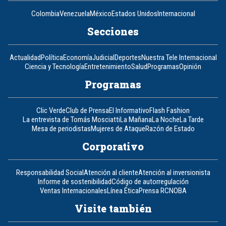
Colombia
Venezuela
México
Estados Unidos
Internacional
Secciones
Actualidad
Política
Economía
Judicial
Deportes
Nuestra Tele Internacional
Ciencia y Tecnología
Entretenimiento
Salud
Programas
Opinión
Programas
Clic Verde
Club de Prensa
El Informativo
Flash Fashion
La entrevista de Tomás Mosciatti
La Mañana
La Noche
La Tarde
Mesa de periodistas
Mujeres de Ataque
Razón de Estado
Corporativo
Responsabilidad Social
Atención al cliente
Atención al inversionista
Informe de sostenibilidad
Código de autorregulación
Ventas Internacionales
Línea Ética
Prensa RCN
OBA
Visite también