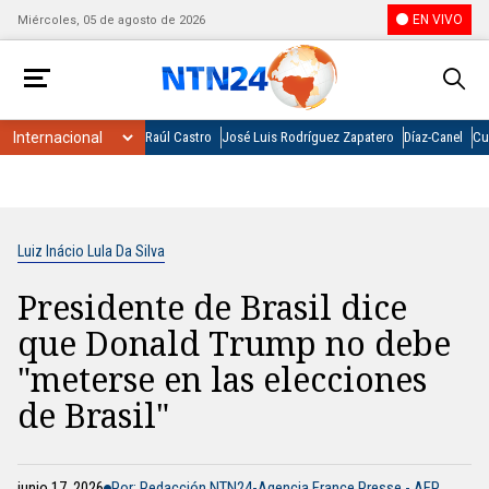
EN VIVO
Miércoles, 05 de agosto de 2026
Raúl Castro
José Luis Rodríguez Zapatero
Díaz-Canel
Cu
Luiz Inácio Lula Da Silva
Presidente de Brasil dice
que Donald Trump no debe
"meterse en las elecciones
de Brasil"
junio 17, 2026
Por: Redacción NTN24-Agencia France Presse - AFP