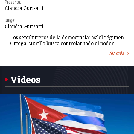
Presenta:
Pr
Claudia Gurisatti
Id
Dirige:
Dir
Claudia Gurisatti
Id
Los sepultureros de la democracia: así el régimen
Ortega-Murillo busca controlar todo el poder
Ver más
Item
1
of
5
Videos