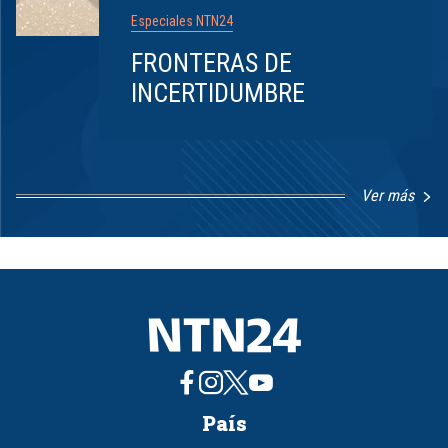
Especiales NTN24
FRONTERAS DE
INCERTIDUMBRE
Ver más
Item
1
of
8
País