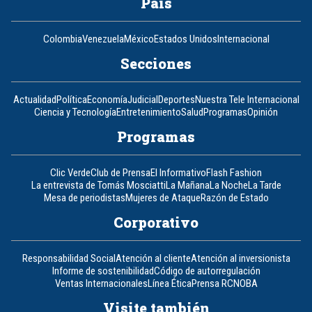
País
Colombia
Venezuela
México
Estados Unidos
Internacional
Secciones
Actualidad
Política
Economía
Judicial
Deportes
Nuestra Tele Internacional
Ciencia y Tecnología
Entretenimiento
Salud
Programas
Opinión
Programas
Clic Verde
Club de Prensa
El Informativo
Flash Fashion
La entrevista de Tomás Mosciatti
La Mañana
La Noche
La Tarde
Mesa de periodistas
Mujeres de Ataque
Razón de Estado
Corporativo
Responsabilidad Social
Atención al cliente
Atención al inversionista
Informe de sostenibilidad
Código de autorregulación
Ventas Internacionales
Línea Ética
Prensa RCN
OBA
Visite también