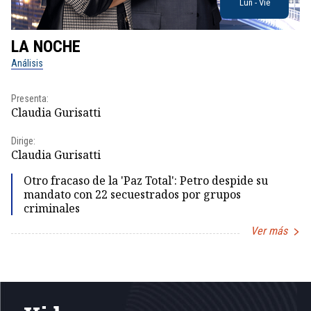
Lun - Vie
LA NOCHE
L
Análisis
No
Presenta:
Pr
Claudia Gurisatti
Id
Dirige:
Dir
Claudia Gurisatti
Id
Otro fracaso de la 'Paz Total': Petro despide su
mandato con 22 secuestrados por grupos
criminales
Ver más
Item
1
of
5