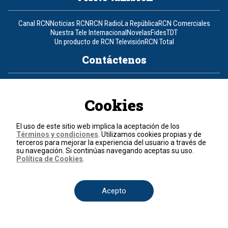
Canal RCN
Noticias RCN
RCN Radio
La República
RCN Comerciales
Nuestra Tele Internacional
Novelas
Fides
TDT
Un producto de RCN Televisión
RCN Total
Contáctenos
Teléfono
+57 (601) 426 92 92
Cookies
Política de datos personales
Política de cookies
El uso de este sitio web implica la aceptación de los
Términos y condiciones
Términos y condiciones
. Utilizamos cookies propias y de
terceros para mejorar la experiencia del usuario a través de
© 2026, RCN Medios.
su navegación. Si continúas navegando aceptas su uso.
Todos los derechos reservados.
Política de Cookies
.
Organización Ardila Lülle - www.oal.com.co
Acepto