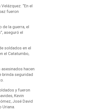
 Velázquez. “En el
paz fueron
de la guerra, el
”, aseguró el
 de soldados en el
en el Catatumbo,
es asesinados hacen
ue brinda seguridad
to.
soldados y fueron
vides, Kevin
Gómez, José David
 Uriana.