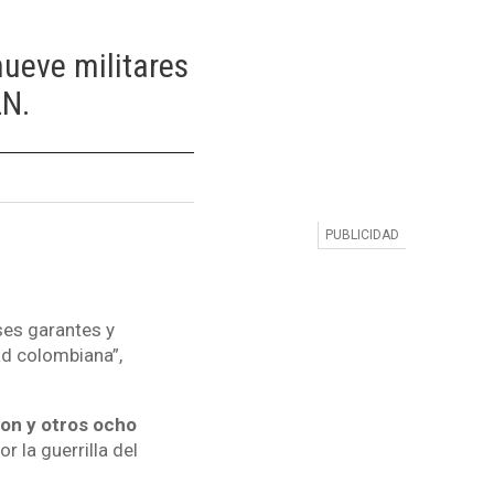
nueve militares
LN.
ses garantes y
ad colombiana”,
ron y otros ocho
 la guerrilla del