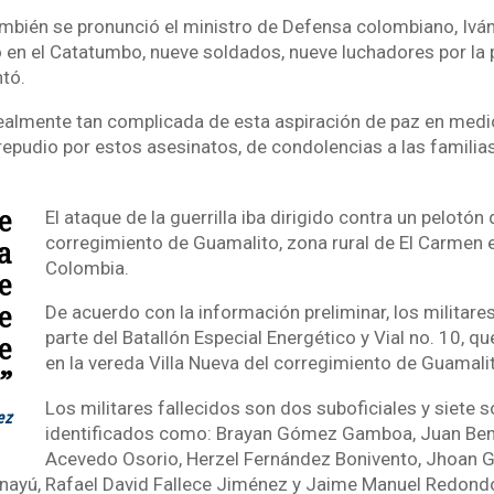
ambién se pronunció el ministro de Defensa colombiano, Iván
en el Catatumbo, nueve soldados, nueve luchadores por la 
tó.
realmente tan complicada de esta aspiración de paz en medio 
epudio por estos asesinatos, de condolencias a las familias
e
El ataque de la guerrilla iba dirigido contra un pelotón
corregimiento de Guamalito, zona rural de El Carmen 
a
Colombia.
e
e
De acuerdo con la información preliminar, los militar
parte del Batallón Especial Energético y Vial no. 10, q
e
en la vereda Villa Nueva del corregimiento de Guamali
”
Los militares fallecidos son dos suboficiales y siete 
ez
identificados como: Brayan Gómez Gamboa, Juan Bena
Acevedo Osorio, Herzel Fernández Bonivento, Jhoan 
inayú, Rafael David Fallece Jiménez y Jaime Manuel Redondo