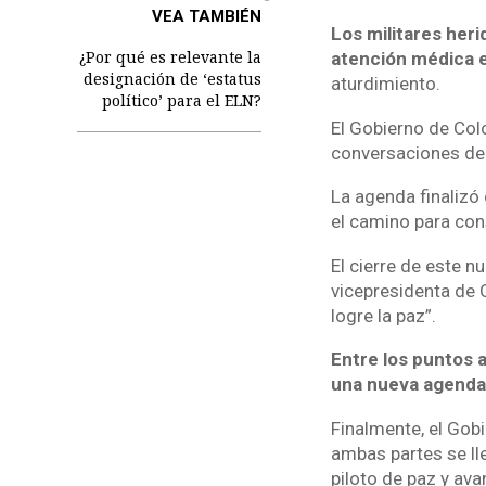
VEA TAMBIÉN
Los militares heri
¿Por qué es relevante la
atención médica e
designación de ‘estatus
aturdimiento.
político’ para el ELN?
El Gobierno de Colo
conversaciones de 
La agenda finalizó
el camino para cons
El cierre de este n
vicepresidenta de 
logre la paz”.
Entre los puntos 
una nueva agenda
Finalmente, el Gob
ambas partes se lle
piloto de paz y ava