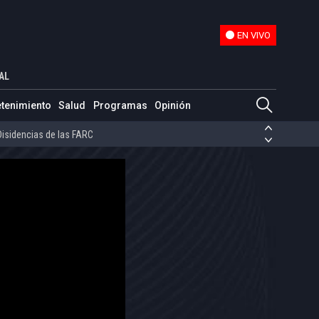
EN VIVO
EN VIVO
AL
ias de las FARC
etenimiento
Salud
Programas
Opinión
ezuela
Nicolás Maduro
Disidencias de las FARC
 en Venezuela
Nicolás Maduro