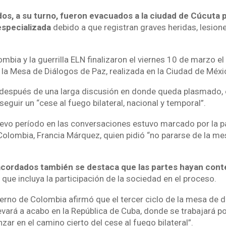
dos, a su turno, fueron evacuados a la ciudad de Cúcuta p
specializada
debido a que registran graves heridas, lesione
mbia y la guerrilla ELN finalizaron el viernes 10 de marzo e
la Mesa de Diálogos de Paz, realizada en la Ciudad de Méxi
 después de una larga discusión en donde queda plasmado, 
eguir un “cese al fuego bilateral, nacional y temporal”.
uevo período en las conversaciones estuvo marcado por la pa
Colombia, Francia Márquez, quien pidió “no pararse de la me
acordados también se destaca que las partes hayan con
que incluya la participación de la sociedad en el proceso.
ierno de Colombia afirmó que el tercer ciclo de la mesa de d
vará a acabo en la República de Cuba, donde se trabajará po
nzar en el camino cierto del cese al fuego bilateral”.