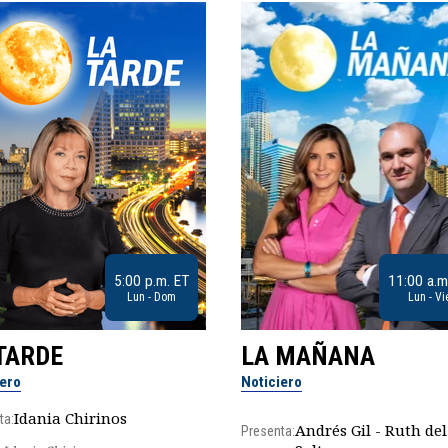
5:00 p.m. ET
11:00 a.m
Lun - Dom
Lun - Vi
TARDE
LA MAÑANA
iero
Noticiero
Idania Chirinos
ta:
Andrés Gil - Ruth del
Presenta: