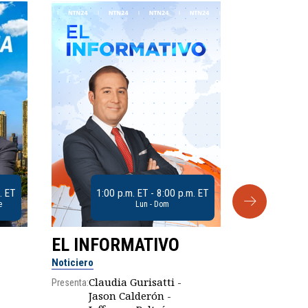
. ET
1:00 p.m. ET - 8:00 p.m. ET
e
Lun - Dom
EL INFORMATIVO
CLUB D
Noticiero
Análisis
Claudia Gurisatti -
Presenta:
Jason Calderón -
Robe
Presenta: