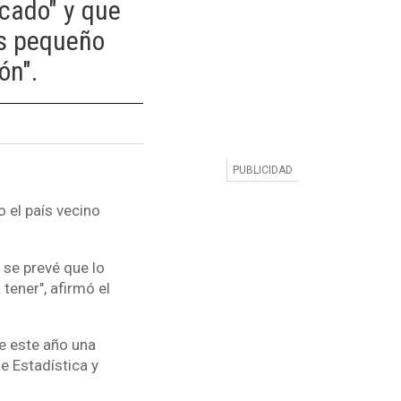
icado" y que
ís pequeño
ón".
 el país vecino
 se prevé que lo
tener", afirmó el
de este año una
e Estadística y