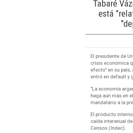
Tabaré Vázq
está "rel
"de
El presidente de U
crisis económica q
efecto" en su país
entró en default y g
"La economía argen
haga aún más en el
mandatario a la pr
El producto interno
caída interanual de
Censos (Indec).