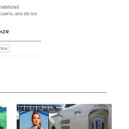
tabilidad
uario, uno de los
tn24
!
tina