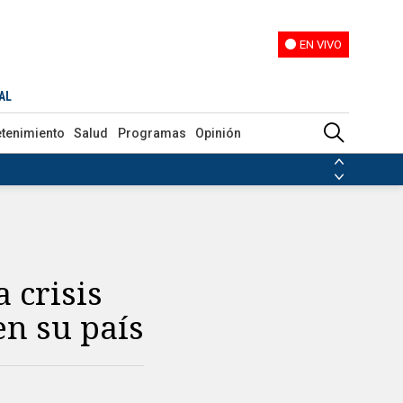
EN VIVO
EN VIVO
AL
etenimiento
Salud
Programas
Opinión
ias de las FARC
ezuela
Nicolás Maduro
Disidencias de las FARC
 en Venezuela
Nicolás Maduro
 crisis
en su país