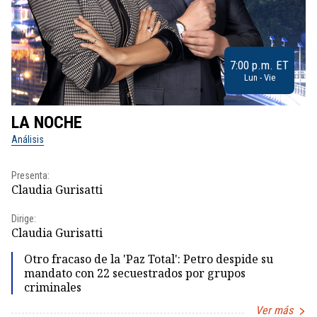
7:00 p.m. ET
Lun - Vie
LA NOCHE
L
Análisis
No
Presenta:
Pr
Claudia Gurisatti
Id
Dirige:
Dir
Claudia Gurisatti
Id
Otro fracaso de la 'Paz Total': Petro despide su
mandato con 22 secuestrados por grupos
criminales
Ver más