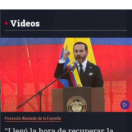
Item
1
of
5
Videos
Posesión Abelardo de la Espriella
"Llegó la hora de recuperar la