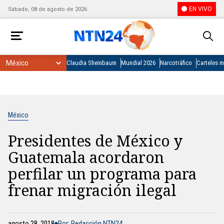
EN VIVO
Sábado, 08 de agosto de 2026
Claudia Sheinbaum
Mundial 2026
Narcotráfico
Carteles 
México
Presidentes de México y
Guatemala acordaron
perfilar un programa para
frenar migración ilegal
agosto 28, 2018
Por: Redacción NTN24