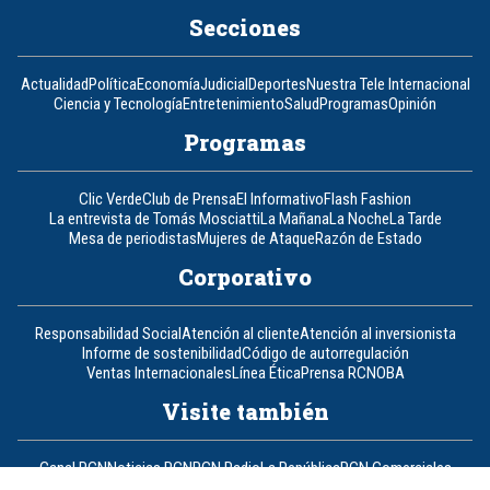
Secciones
Actualidad
Política
Economía
Judicial
Deportes
Nuestra Tele Internacional
Ciencia y Tecnología
Entretenimiento
Salud
Programas
Opinión
Programas
Clic Verde
Club de Prensa
El Informativo
Flash Fashion
La entrevista de Tomás Mosciatti
La Mañana
La Noche
La Tarde
Mesa de periodistas
Mujeres de Ataque
Razón de Estado
Corporativo
Responsabilidad Social
Atención al cliente
Atención al inversionista
Informe de sostenibilidad
Código de autorregulación
Ventas Internacionales
Línea Ética
Prensa RCN
OBA
Visite también
Canal RCN
Noticias RCN
RCN Radio
La República
RCN Comerciales
Nuestra Tele Internacional
Novelas
Fides
TDT