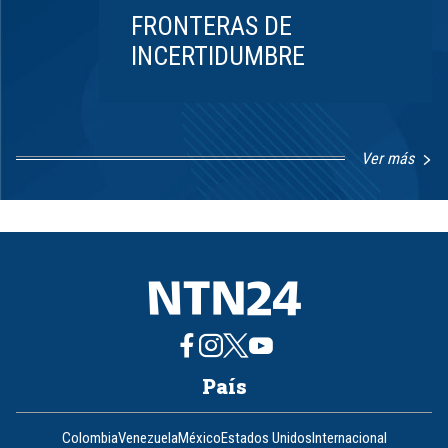
FRONTERAS DE
INCERTIDUMBRE
Ver más
Item
1
of
8
País
Colombia
Venezuela
México
Estados Unidos
Internacional