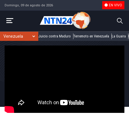
EN VIVO
Domingo, 09 de agosto de 2026
Juicio contra Maduro
Terremoto en Venezuela
La Guaira