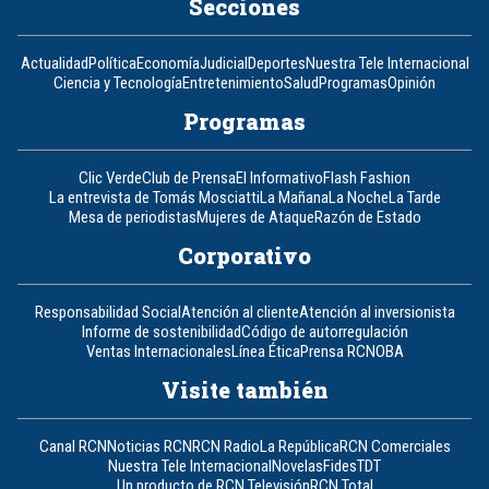
Secciones
Actualidad
Política
Economía
Judicial
Deportes
Nuestra Tele Internacional
Ciencia y Tecnología
Entretenimiento
Salud
Programas
Opinión
Programas
Clic Verde
Club de Prensa
El Informativo
Flash Fashion
La entrevista de Tomás Mosciatti
La Mañana
La Noche
La Tarde
Mesa de periodistas
Mujeres de Ataque
Razón de Estado
Corporativo
Responsabilidad Social
Atención al cliente
Atención al inversionista
Informe de sostenibilidad
Código de autorregulación
Ventas Internacionales
Línea Ética
Prensa RCN
OBA
Visite también
Canal RCN
Noticias RCN
RCN Radio
La República
RCN Comerciales
Nuestra Tele Internacional
Novelas
Fides
TDT
Un producto de RCN Televisión
RCN Total