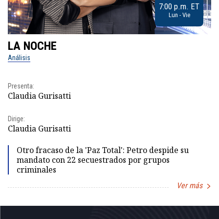
7:00 p.m. ET
Lun - Vie
LA NOCHE
L
Análisis
No
Pr
Presenta:
Id
Claudia Gurisatti
Dir
Dirige:
Id
Claudia Gurisatti
Otro fracaso de la 'Paz Total': Petro despide su
mandato con 22 secuestrados por grupos
criminales
Ver más
Item
1
of