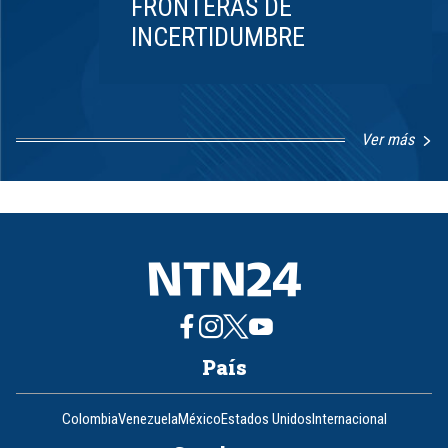
FRONTERAS DE
INCERTIDUMBRE
Ver más
Item
1
of
8
País
Colombia
Venezuela
México
Estados Unidos
Internacional