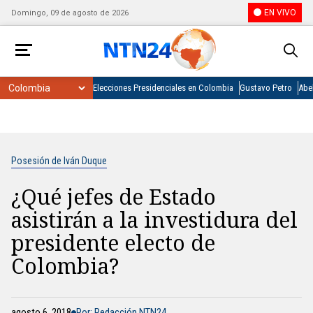
EN VIVO
Domingo, 09 de agosto de 2026
Elecciones Presidenciales en Colombia
Gustavo Petro
Abel
Posesión de Iván Duque
¿Qué jefes de Estado
asistirán a la investidura del
presidente electo de
Colombia?
agosto 6, 2018
Por: Redacción NTN24