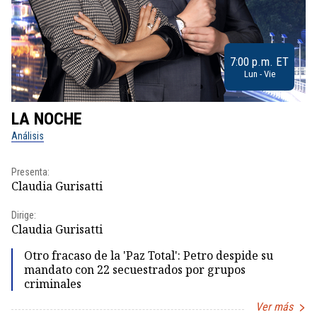
7:00 p.m. ET
Lun - Vie
LA NOCHE
L
Análisis
No
Presenta:
Pr
Claudia Gurisatti
Id
Dirige:
Dir
Claudia Gurisatti
Id
Otro fracaso de la 'Paz Total': Petro despide su
mandato con 22 secuestrados por grupos
criminales
Ver más