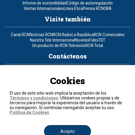
Informe de sostenibilidad
Código de autorregulación
Ventas Internacionales
Línea Ética
Prensa RCN
OBA
Visite también
Canal RCN
Noticias RCN
RCN Radio
La República
RCN Comerciales
Nuestra Tele Internacional
Novelas
Fides
TDT
Un producto de RCN Televisión
RCN Total
Contáctenos
Teléfono
+57 (601) 426 92 92
Cookies
Política de datos personales
Política de cookies
El uso de este sitio web implica la aceptación de los
Términos y condiciones
Términos y condiciones
. Utilizamos cookies propias y de
terceros para mejorar la experiencia del usuario a través de
su navegación. Si continúas navegando aceptas su uso.
© 2026, RCN Medios.
Política de Cookies
.
Todos los derechos reservados.
Organización Ardila Lülle - www.oal.com.co
Acepto