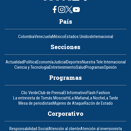
País
Colombia
Venezuela
México
Estados Unidos
Internacional
Secciones
Actualidad
Política
Economía
Judicial
Deportes
Nuestra Tele Internacional
Ciencia y Tecnología
Entretenimiento
Salud
Programas
Opinión
Programas
Clic Verde
Club de Prensa
El Informativo
Flash Fashion
La entrevista de Tomás Mosciatti
La Mañana
La Noche
La Tarde
Mesa de periodistas
Mujeres de Ataque
Razón de Estado
Corporativo
Responsabilidad Social
Atención al cliente
Atención al inversionista