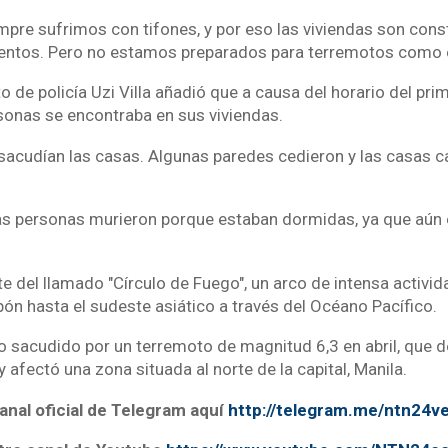
mpre sufrimos con tifones, y por eso las viviendas son cons
ientos. Pero no estamos preparados para terremotos como 
to de policía Uzi Villa añadió que a causa del horario del pri
sonas se encontraba en sus viviendas.
sacudían las casas. Algunas paredes cedieron y las casas 
nas personas murieron porque estaban dormidas, ya que aú
te del llamado "Círculo de Fuego", un arco de intensa activi
ón hasta el sudeste asiático a través del Océano Pacífico.
do sacudido por un terremoto de magnitud 6,3 en abril, que 
afectó una zona situada al norte de la capital, Manila.
anal oficial de Telegram aquí
http://telegram.me/ntn24v