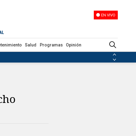
EN VIVO
EN VIVO
AL
etenimiento
Salud
Programas
Opinión
ias de las FARC
ezuela
Nicolás Maduro
Disidencias de las FARC
 en Venezuela
Nicolás Maduro
cho