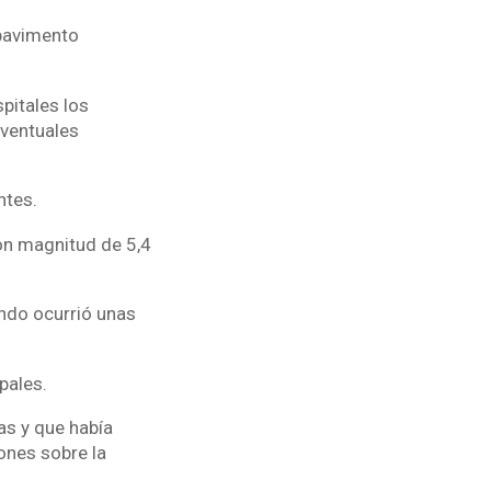
 pavimento
pitales los
eventuales
ntes.
on magnitud de 5,4
undo ocurrió unas
pales.
as y que había
ones sobre la