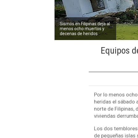
Sismos en Filipinas deja al
menos ocho muertos y
decenas de heridos
Equipos d
Por lo menos ocho 
heridas el sábado 
norte de Filipinas,
viviendas derrumb
Los dos temblores 
de pequeñas islas s