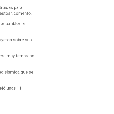
truidas para
éstos", comentó.
mer temblor la
cayeron sobre sus
n era muy temprano
dad sísmica que se
dejó unas 11
e