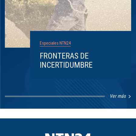
Especiales NTN24
FRONTERAS DE
INCERTIDUMBRE
Ver más
Item
1
of
8