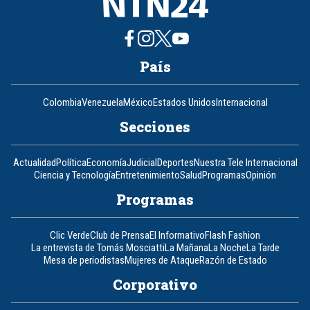
País
Colombia
Venezuela
México
Estados Unidos
Internacional
Secciones
Actualidad
Política
Economía
Judicial
Deportes
Nuestra Tele Internacional
Ciencia y Tecnología
Entretenimiento
Salud
Programas
Opinión
Programas
Clic Verde
Club de Prensa
El Informativo
Flash Fashion
La entrevista de Tomás Mosciatti
La Mañana
La Noche
La Tarde
Mesa de periodistas
Mujeres de Ataque
Razón de Estado
Corporativo