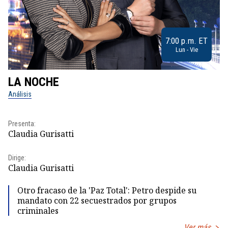
7:00 p.m. ET
Lun - Vie
LA NOCHE
L
Análisis
No
Pr
Presenta:
Id
Claudia Gurisatti
Dir
Dirige:
Id
Claudia Gurisatti
Otro fracaso de la 'Paz Total': Petro despide su
mandato con 22 secuestrados por grupos
criminales
Ver más