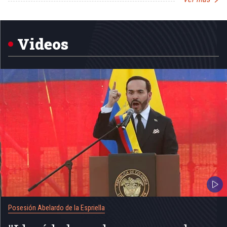
Item
1
of
5
Videos
Posesión Abelardo de la Espriella