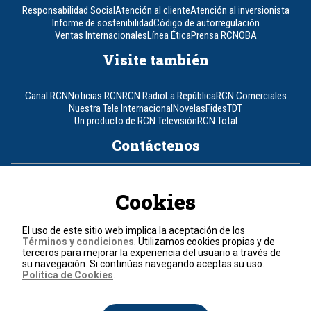
Responsabilidad Social
Atención al cliente
Atención al inversionista
Informe de sostenibilidad
Código de autorregulación
Ventas Internacionales
Línea Ética
Prensa RCN
OBA
Visite también
Canal RCN
Noticias RCN
RCN Radio
La República
RCN Comerciales
Nuestra Tele Internacional
Novelas
Fides
TDT
Un producto de RCN Televisión
RCN Total
Contáctenos
Teléfono
+57 (601) 426 92 92
Cookies
Política de datos personales
Política de cookies
El uso de este sitio web implica la aceptación de los
Términos y condiciones
Términos y condiciones
. Utilizamos cookies propias y de
terceros para mejorar la experiencia del usuario a través de
su navegación. Si continúas navegando aceptas su uso.
© 2026, RCN Medios.
Política de Cookies
.
Todos los derechos reservados.
Organización Ardila Lülle - www.oal.com.co