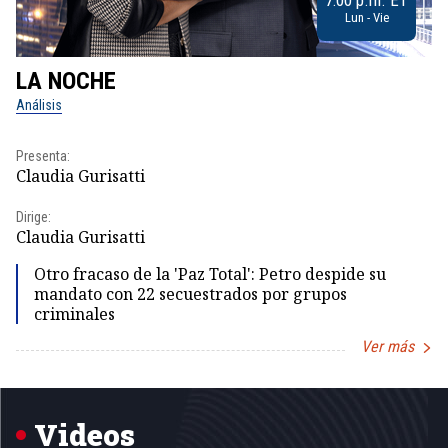
Lun - Vie
LA NOCHE
L
Análisis
No
Presenta:
Pr
Claudia Gurisatti
Id
Dirige:
Dir
Claudia Gurisatti
Id
Otro fracaso de la 'Paz Total': Petro despide su
mandato con 22 secuestrados por grupos
criminales
Ver más
Item
1
of
5
Videos