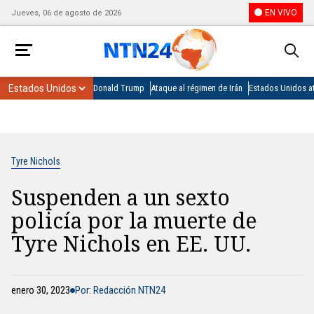
EN VIVO
Jueves, 06 de agosto de 2026
Donald Trump
Ataque al régimen de Irán
Estados Unidos at
Tyre Nichols
Suspenden a un sexto
policía por la muerte de
Tyre Nichols en EE. UU.
enero 30, 2023
Por: Redacción NTN24