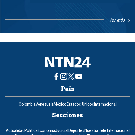
Ver más
Item
1
of
8
País
Colombia
Venezuela
México
Estados Unidos
Internacional
Secciones
Actualidad
Política
Economía
Judicial
Deportes
Nuestra Tele Internacional