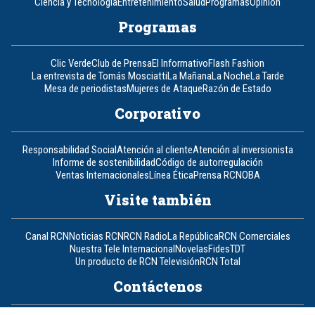
Ciencia y Tecnología
Entretenimiento
Salud
Programas
Opinión
Programas
Clic Verde
Club de Prensa
El Informativo
Flash Fashion
La entrevista de Tomás Mosciatti
La Mañana
La Noche
La Tarde
Mesa de periodistas
Mujeres de Ataque
Razón de Estado
Corporativo
Responsabilidad Social
Atención al cliente
Atención al inversionista
Informe de sostenibilidad
Código de autorregulación
Ventas Internacionales
Línea Ética
Prensa RCN
OBA
Visite también
Canal RCN
Noticias RCN
RCN Radio
La República
RCN Comerciales
Nuestra Tele Internacional
Novelas
Fides
TDT
Un producto de RCN Televisión
RCN Total
Contáctenos