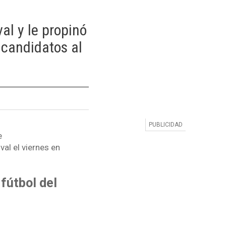
al y le propinó
 candidatos al
e
al el viernes en
 fútbol del