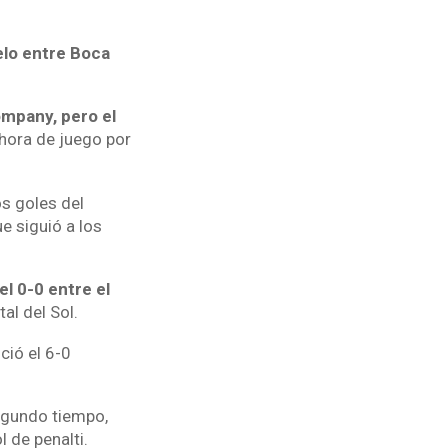
elo entre Boca
ompany, pero el
hora de juego por
os goles del
e siguió a los
l 0-0 entre el
al del Sol.
ció el 6-0
segundo tiempo,
 de penalti.