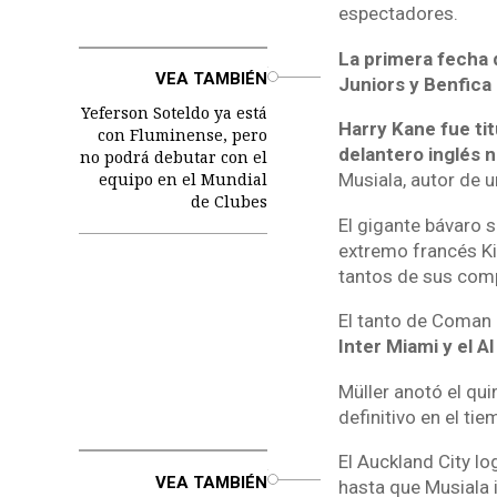
espectadores.
La primera fecha 
o
VEA TAMBIÉN
Juniors y Benfica
Yeferson Soteldo ya está
Harry Kane fue tit
con Fluminense, pero
delantero inglés 
no podrá debutar con el
equipo en el Mundial
Musiala, autor de u
de Clubes
El gigante bávaro s
extremo francés Ki
tantos de sus comp
El tanto de Coman e
Inter Miami y el Al
Müller anotó el qui
definitivo en el ti
El Auckland City l
o
VEA TAMBIÉN
hasta que Musiala i