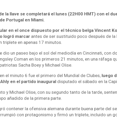
de la llave se completará el lunes (22H00 HMT) con el du
 de Portugal en Miami.
ular en el once dispuesto por el técnico belga Vincent K
no logró marcar
antes de ser sustituido poco después de la 
n triplete en apenas 17 minutos.
e dio un paseo bajo el sol del mediodía en Cincinnati, con d
ngsley Coman en los primeros 21 minutos, en una ráfaga qu
atriotas Sacha Boey y Michael Olise.
n el minuto 6 fue el primero del Mundial de Clubes,
luego de
 Ahly
en el partido inaugural
disputado el sábado en la Capit
nto y Michael Olise, con su segundo tanto de la tarde, senten
empo añadido de la primera parte.
ogró contener la ofensiva alemana durante buena parte del 
rrumpió con protagonismo y firmó un triplete, incluido un gol