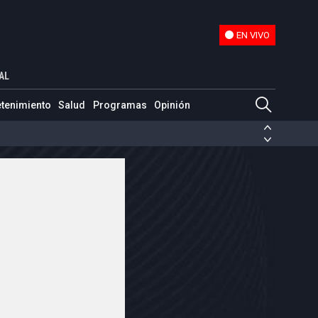
EN VIVO
EN VIVO
AL
etenimiento
Salud
Programas
Opinión
ias de las FARC
ezuela
Nicolás Maduro
Disidencias de las FARC
 en Venezuela
Nicolás Maduro