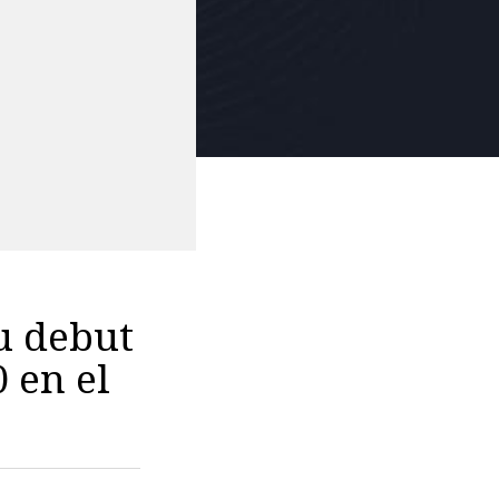
u debut
 en el