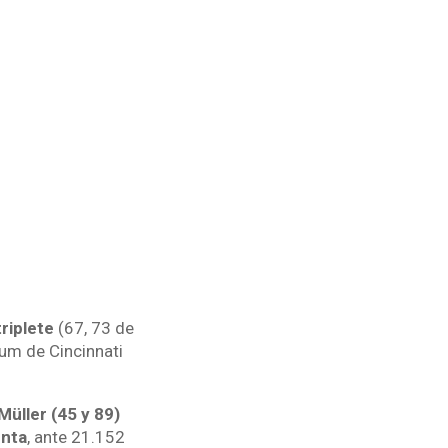
riplete
(67, 73 de
um de Cincinnati
Müller (45 y 89)
enta
, ante 21.152