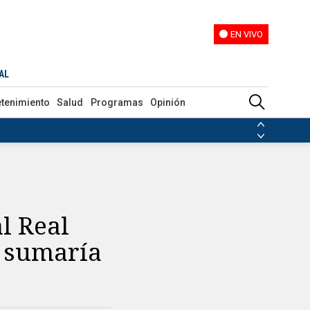
EN VIVO
EN VIVO
AL
etenimiento
Salud
Programas
Opinión
ias de las FARC
ezuela
Nicolás Maduro
Disidencias de las FARC
 en Venezuela
Nicolás Maduro
l Real
e sumaría