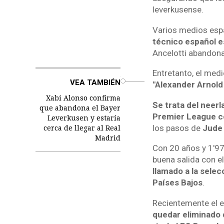
leverkusense.
Varios medios esp
técnico español e
Ancelotti abandona
Entretanto, el med
o
VEA TAMBIÉN
"Alexander Arnold 
Xabi Alonso confirma
Se trata del neer
que abandona el Bayer
Premier League c
Leverkusen y estaría
cerca de llegar al Real
los pasos de
Jude
Madrid
Con 20 años y 1'97
buena salida con e
llamado a la sele
Países Bajos
.
Recientemente el eq
quedar eliminado 