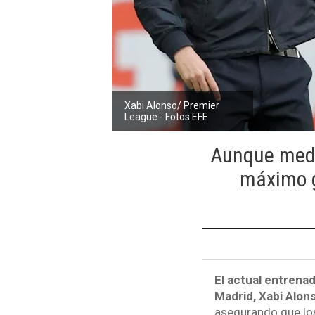
Xabi Alonso/ Premier
League - Fotos EFE
Aunque medi
máximo g
El actual entrena
Madrid, Xabi Alons
asegurando que los