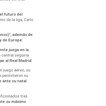
el futuro del
ino de la liga, Carlo
lonso)", además de
y de Europa'
.
nte juega en la
 central seguiría
gar al Real Madrid
.
n juego aéreo, su
e permitieron su
 ante su natal
aficionados tras
ante su máximo