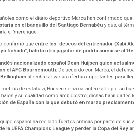
añoles como el diario deportivo Marca han confirmado que
staría en el banquillo del Santiago Bernabéu
y que, al térm
ría el 'merengue'.
io confirmó que
entre los "deseos del entrenador (Xabi A
ya fichado", habría otro jugador de podría sumarse al 'Re
landés nacionalizado español Dean Huijsen quien actualme
on el AFC Bournemouth
. De acuerdo con Marca, el defensa
 Bellingham
al rechazar varias ofertas importantes
para lle
 metros de estatura, Huijsen se ha caracterizado por su bue
l balón y su cualidad como ambidiestro, dichas habilidades l
cción de España con la que debutó en marzo precisamente
uipo español ha recibido fuertes críticas por parte de sus 
de la UEFA Champions League y perder la Copa del Rey 