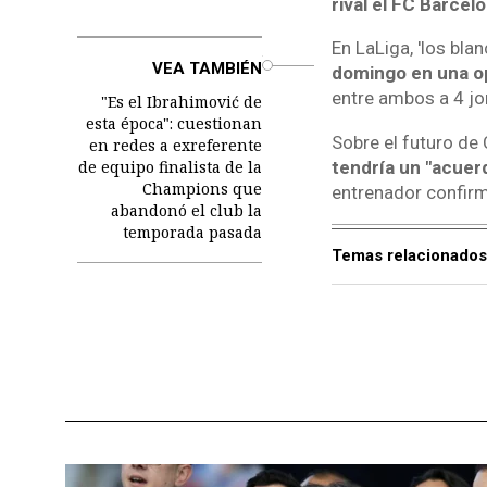
rival el FC Barcel
En LaLiga, 'los bla
o
VEA TAMBIÉN
domingo en una op
entre ambos a 4 jor
"Es el Ibrahimović de
esta época": cuestionan
Sobre el futuro de
en redes a exreferente
de equipo finalista de la
tendría un "acuerd
Champions que
entrenador confirm
abandonó el club la
temporada pasada
Temas relacionados