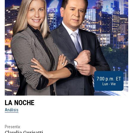
7:00 p.m. ET
Lun - Vie
LA NOCHE
L
Análisis
No
Pr
Presenta:
Id
Claudia Gurisatti