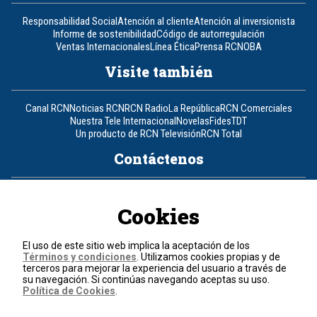
Responsabilidad Social
Atención al cliente
Atención al inversionista
Informe de sostenibilidad
Código de autorregulación
Ventas Internacionales
Línea Ética
Prensa RCN
OBA
Visite también
Canal RCN
Noticias RCN
RCN Radio
La República
RCN Comerciales
Nuestra Tele Internacional
Novelas
Fides
TDT
Un producto de RCN Televisión
RCN Total
Contáctenos
Teléfono
+57 (601) 426 92 92
Cookies
Política de datos personales
Política de cookies
El uso de este sitio web implica la aceptación de los
Términos y condiciones
Términos y condiciones
. Utilizamos cookies propias y de
terceros para mejorar la experiencia del usuario a través de
su navegación. Si continúas navegando aceptas su uso.
© 2026, RCN Medios.
Política de Cookies
.
Todos los derechos reservados.
Organización Ardila Lülle - www.oal.com.co