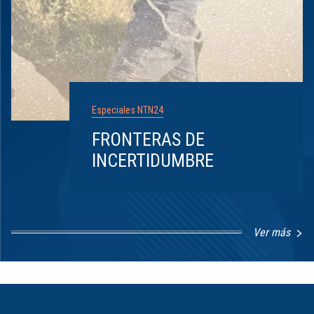
Especiales NTN24
FRONTERAS DE
INCERTIDUMBRE
Ver más
Item
1
of
8