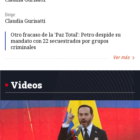
Dir
Dirige:
Id
Claudia Gurisatti
Otro fracaso de la 'Paz Total': Petro despide su
mandato con 22 secuestrados por grupos
criminales
Ver más
Item
1
of
5
Videos