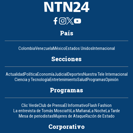
País
Colombia
Venezuela
México
Estados Unidos
Internacional
Secciones
Actualidad
Política
Economía
Judicial
Deportes
Nuestra Tele Internacional
Ciencia y Tecnología
Entretenimiento
Salud
Programas
Opinión
Programas
Clic Verde
Club de Prensa
El Informativo
Flash Fashion
La entrevista de Tomás Mosciatti
La Mañana
La Noche
La Tarde
Mesa de periodistas
Mujeres de Ataque
Razón de Estado
Corporativo