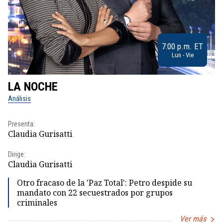
7:00 p.m. ET
Lun - Vie
LA NOCHE
L
Análisis
No
Presenta:
Pr
Claudia Gurisatti
Id
Dirige:
Dir
Claudia Gurisatti
Id
Otro fracaso de la 'Paz Total': Petro despide su
mandato con 22 secuestrados por grupos
criminales
Ver más