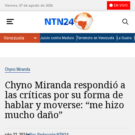
EN VIVO
Viernes, 07 de agosto de 2026
Juicio contra Maduro
Terremoto en Venezuela
La Guaira
Chyno Miranda
Chyno Miranda respondió a
las críticas por su forma de
hablar y moverse: “me hizo
mucho daño”
julio 22, 2024
Por: Redacción NTN24