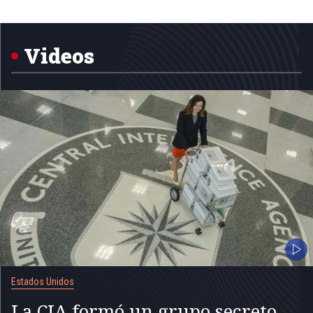
Item
1
of
5
Videos
Estados Unidos
La CIA formó un grupo secreto