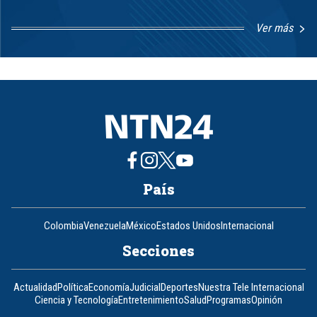
Ver más
Item
1
of
8
País
Colombia
Venezuela
México
Estados Unidos
Internacional
Secciones
Actualidad
Política
Economía
Judicial
Deportes
Nuestra Tele Internacional
Ciencia y Tecnología
Entretenimiento
Salud
Programas
Opinión