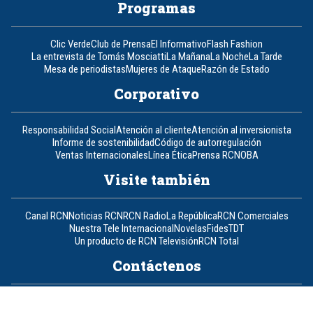
Programas
Clic Verde
Club de Prensa
El Informativo
Flash Fashion
La entrevista de Tomás Mosciatti
La Mañana
La Noche
La Tarde
Mesa de periodistas
Mujeres de Ataque
Razón de Estado
Corporativo
Responsabilidad Social
Atención al cliente
Atención al inversionista
Informe de sostenibilidad
Código de autorregulación
Ventas Internacionales
Línea Ética
Prensa RCN
OBA
Visite también
Canal RCN
Noticias RCN
RCN Radio
La República
RCN Comerciales
Nuestra Tele Internacional
Novelas
Fides
TDT
Un producto de RCN Televisión
RCN Total
Contáctenos
Teléfono
+57 (601) 426 92 92