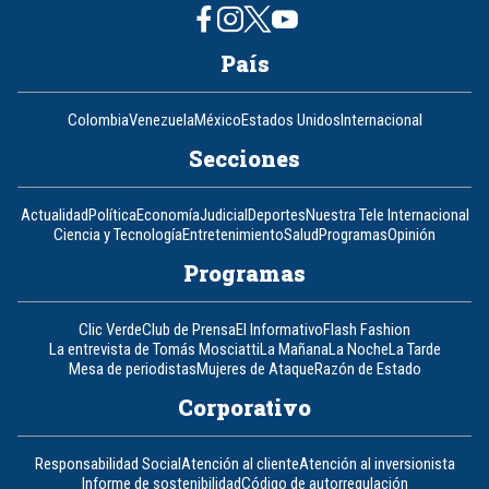
País
Colombia
Venezuela
México
Estados Unidos
Internacional
Secciones
Actualidad
Política
Economía
Judicial
Deportes
Nuestra Tele Internacional
Ciencia y Tecnología
Entretenimiento
Salud
Programas
Opinión
Programas
Clic Verde
Club de Prensa
El Informativo
Flash Fashion
La entrevista de Tomás Mosciatti
La Mañana
La Noche
La Tarde
Mesa de periodistas
Mujeres de Ataque
Razón de Estado
Corporativo
Responsabilidad Social
Atención al cliente
Atención al inversionista
Informe de sostenibilidad
Código de autorregulación