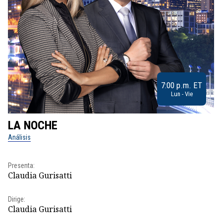
7:00 p.m. ET
Lun - Vie
LA NOCHE
L
Análisis
No
Pr
Presenta:
Id
Claudia Gurisatti
Dir
Dirige:
Id
Claudia Gurisatti