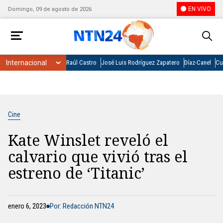
EN VIVO
Domingo, 09 de agosto de 2026
Raúl Castro
José Luis Rodríguez Zapatero
Díaz-Canel
Cu
Cine
Kate Winslet reveló el
calvario que vivió tras el
estreno de ‘Titanic’
enero 6, 2023
Por: Redacción NTN24