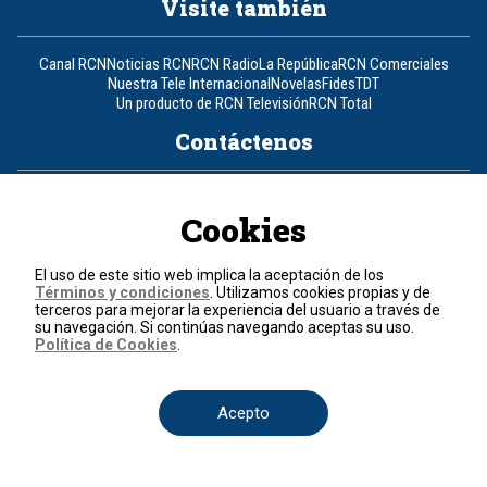
Visite también
Canal RCN
Noticias RCN
RCN Radio
La República
RCN Comerciales
Nuestra Tele Internacional
Novelas
Fides
TDT
Un producto de RCN Televisión
RCN Total
Contáctenos
Teléfono
+57 (601) 426 92 92
Cookies
Política de datos personales
Política de cookies
El uso de este sitio web implica la aceptación de los
Términos y condiciones
Términos y condiciones
. Utilizamos cookies propias y de
terceros para mejorar la experiencia del usuario a través de
su navegación. Si continúas navegando aceptas su uso.
© 2026, RCN Medios.
Política de Cookies
.
Todos los derechos reservados.
Organización Ardila Lülle - www.oal.com.co
Acepto