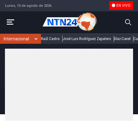
EN VIVO
Lunes, 10 de agosto de 2026
Raúl Castro
José Luis Rodríguez Zapatero
Díaz-Canel
Cu