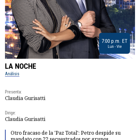
7:00 p.m. ET
Lun - Vie
LA NOCHE
L
Análisis
No
Pr
Presenta:
Id
Claudia Gurisatti
Dir
Dirige:
Id
Claudia Gurisatti
Otro fracaso de la 'Paz Total': Petro despide su
mandato con 22 secuestrados por grupos