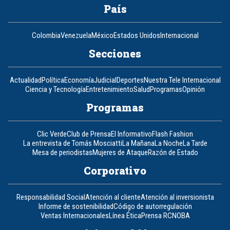
País
Colombia
Venezuela
México
Estados Unidos
Internacional
Secciones
Actualidad
Política
Economía
Judicial
Deportes
Nuestra Tele Internacional
Ciencia y Tecnología
Entretenimiento
Salud
Programas
Opinión
Programas
Clic Verde
Club de Prensa
El Informativo
Flash Fashion
La entrevista de Tomás Mosciatti
La Mañana
La Noche
La Tarde
Mesa de periodistas
Mujeres de Ataque
Razón de Estado
Corporativo
Responsabilidad Social
Atención al cliente
Atención al inversionista
Informe de sostenibilidad
Código de autorregulación
Ventas Internacionales
Línea Ética
Prensa RCN
OBA