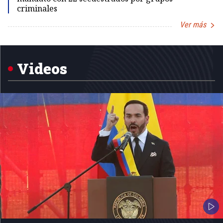
criminales
Ver más
Item
1
of
5
Videos