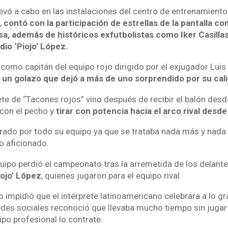
llevó a cabo en las instalaciones del centro de entrenamient
,
contó con la participación de estrellas de la pantalla 
sa, además de históricos exfutbolistas como Iker Casillas,
dio ‘Piojo’ López.
 como capitán del equipo rojo dirigido por el exjugador Luis
 un golazo que dejó a más de uno sorprendido por su cal
rete de “Tacones rojos” vino después de recibir el balón des
 con el pecho y
tirar con potencia hacia el arco rival desde
brado por todo su equipo ya que se trataba nada más y nada
eo aficionado.
uipo perdió el campeonato tras la arremetida de los delant
iojo’ López
, quienes jugaron para el equipo rival.
 impidió que el intérprete latinoamericano celebrara a lo g
des sociales reconoció que llevaba mucho tiempo sin jugar y
po profesional lo contrate.