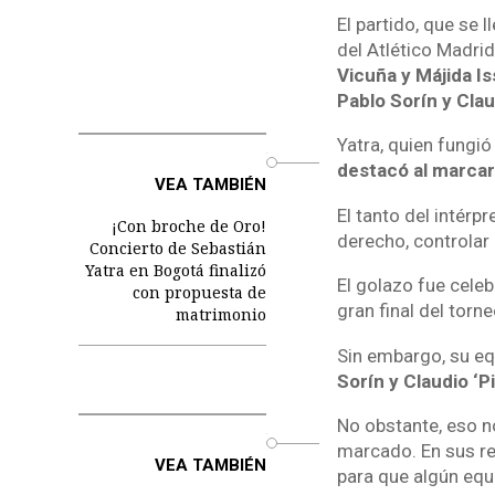
El partido, que se 
del Atlético Madrid
Vicuña y Májida Is
Pablo Sorín y Clau
Yatra, quien fungió
o
destacó al marcar
VEA TAMBIÉN
El tanto del intérp
¡Con broche de Oro!
derecho, controlar
Concierto de Sebastián
Yatra en Bogotá finalizó
El golazo fue cele
con propuesta de
gran final del torn
matrimonio
Sin embargo, su eq
Sorín y Claudio ‘P
No obstante, eso no
o
marcado. En sus re
VEA TAMBIÉN
para que algún equi