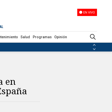
EN VIVO
EN VIVO
AL
etenimiento
Salud
Programas
Opinión
ias de las FARC
ezuela
Nicolás Maduro
Disidencias de las FARC
 en Venezuela
Nicolás Maduro
a en
 España