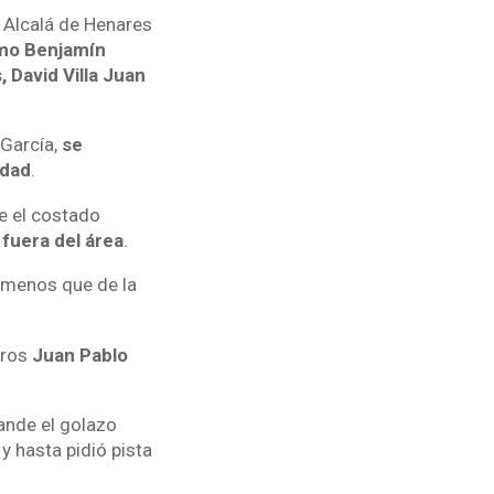
o Alcalá de Henares
como Benjamín
 David Villa Juan
 García,
se
idad
.
de el costado
 fuera del área
.
 menos que de la
eros
Juan Pablo
rande el golazo
 hasta pidió pista