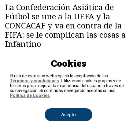
La Confederación Asiática de
Fútbol se une a la UEFA y la
CONCACAF y va en contra de la
FIFA: se le complican las cosas a
Infantino
Cookies
Estados Unidos ataca a Irán
El conflicto no para: Trump
El uso de este sitio web implica la aceptación de los
ordena séptima noche
Términos y condiciones
. Utilizamos cookies propias y de
consecutiva de ataques contra
terceros para mejorar la experiencia del usuario a través de
el régimen de Irán
su navegación. Si continúas navegando aceptas su uso.
Política de Cookies
.
Régimen de Venezuela
Acepto
Fricción entre las tiranías de
Venezuela e Irán tras
declaraciones iraníes sobre
captura de Maduro