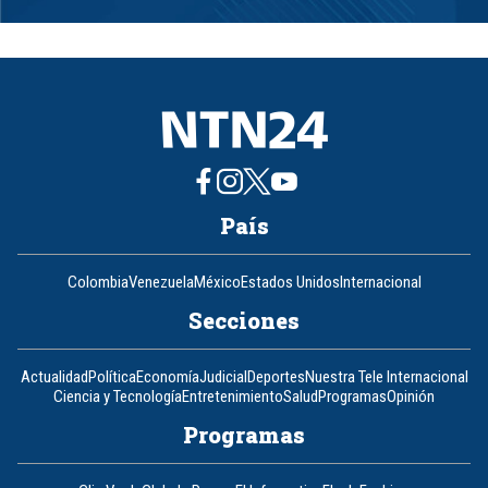
1
of
8
País
Colombia
Venezuela
México
Estados Unidos
Internacional
Secciones
Actualidad
Política
Economía
Judicial
Deportes
Nuestra Tele Internacional
Ciencia y Tecnología
Entretenimiento
Salud
Programas
Opinión
Programas