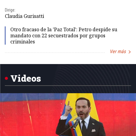
Dir
Dirige:
Id
Claudia Gurisatti
Otro fracaso de la 'Paz Total': Petro despide su
mandato con 22 secuestrados por grupos
criminales
Ver más
Item
1
of
5
Videos