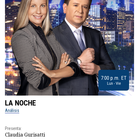
7:00 p.m. ET
Lun - Vie
LA NOCHE
L
Análisis
No
Pr
Presenta:
Id
Claudia Gurisatti