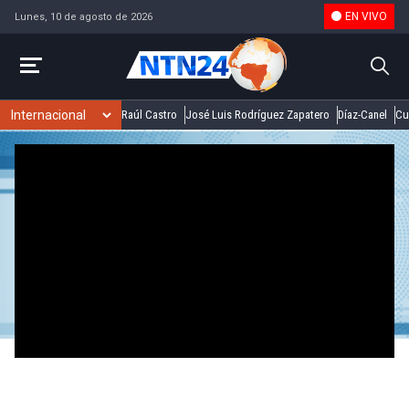
EN VIVO
Lunes, 10 de agosto de 2026
Raúl Castro
José Luis Rodríguez Zapatero
Díaz-Canel
Cu