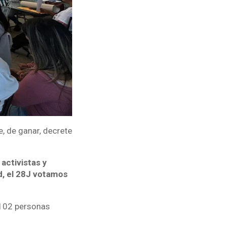
e, de ganar, decrete
activistas y
ad, el 28J votamos
 102 personas