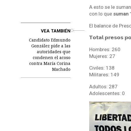
A esto se le suman
con lo que
suman 1
El balance de Pres
o
VEA TAMBIÉN
𝗧𝗼𝘁𝗮𝗹 𝗽𝗿𝗲𝘀𝗼𝘀 𝗽
Candidato Edmundo
González pide a las
Hombres: 260
autoridades que
Mujeres: 27
condenen el acoso
contra María Corina
Civiles: 138
Machado
Militares: 149
Adultos: 287
Adolescentes: 0