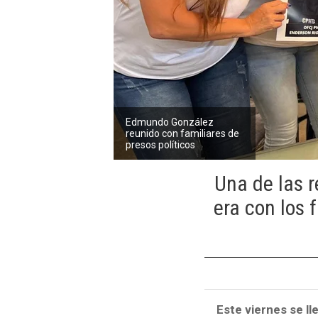
Edmundo González
reunido con familiares de
presos políticos
Una de las 
era con los 
Este viernes se ll