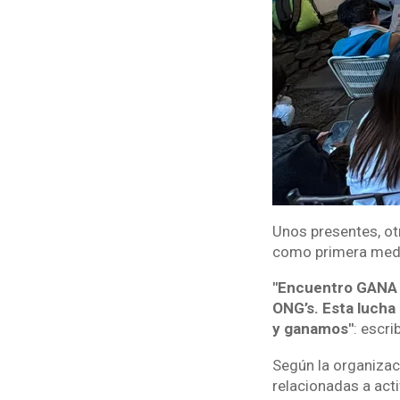
Unos presentes, otr
como primera medid
"Encuentro GANA d
ONG’s. Esta lucha 
y ganamos"
: escri
Según la organizac
relacionadas a act