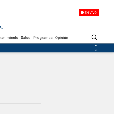
EN VIVO
EN VIVO
AL
etenimiento
Salud
Programas
Opinión
ias de las FARC
ezuela
Nicolás Maduro
Disidencias de las FARC
 en Venezuela
Nicolás Maduro