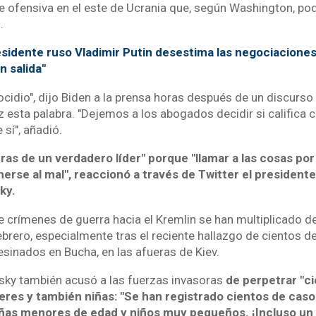
e ofensiva en el este de Ucrania que, según Washington, podr
.
sidente ruso Vladimir Putin desestima las negociaciones
n salida"
nocidio", dijo Biden a la prensa horas después de un discurso
 esta palabra. "Dejemos a los abogados decidir si califica c
sí", añadió.
ras de un verdadero líder" porque "llamar a las cosas po
erse al mal", reaccionó a través de Twitter el president
ky.
crímenes de guerra hacia el Kremlin se han multiplicado des
ebrero, especialmente tras el reciente hallazgo de cientos de
inados en Bucha, en las afueras de Kiev.
nsky también acusó a las fuerzas invasoras
de perpetrar "c
eres y también niñas: "Se han registrado cientos de casos
niñas menores de edad y niños muy pequeños. ¡Incluso un 