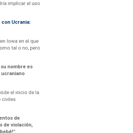
ía implicar el uso
 con Ucrania:
 en Iowa en el que
omo tal o no, pero
r su nombre es
e ucraniano
de el inicio de la
 civiles
ientos de
 de violación,
bebé!".