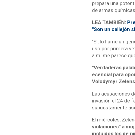
prepara una potent
de armas químicas
LEA TAMBIÉN:
Pre
"Son un callejón si
"Sí, lo llamé un ge
usó por primera vez
a mí me parece que 
"Verdaderas palab
esencial para opon
Volodymyr Zelens
Las acusaciones de 
invasión el 24 de f
supuestamente ases
El miércoles, Zele
violaciones" a muj
incluidos los de 