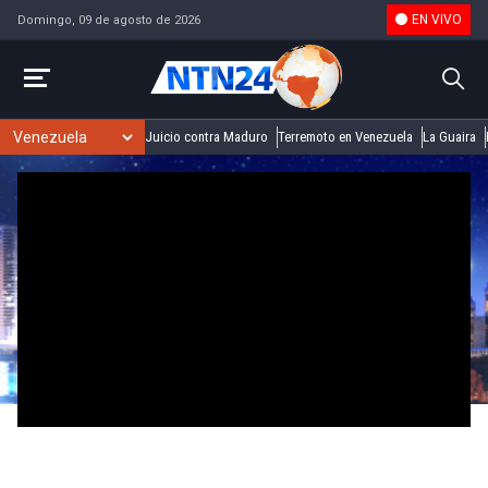
EN VIVO
Domingo, 09 de agosto de 2026
Juicio contra Maduro
Terremoto en Venezuela
La Guaira