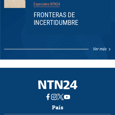
Especiales NTN24
FRONTERAS DE
INCERTIDUMBRE
Ver más
Item
1
of
8
País