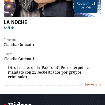
7:00 p.m. ET
Lun - Vie
LA NOCHE
L
Análisis
No
Presenta:
Pr
Claudia Gurisatti
Id
Dirige:
Dir
Claudia Gurisatti
Id
Otro fracaso de la 'Paz Total': Petro despide su
mandato con 22 secuestrados por grupos
criminales
Ver más
Item
1
of
5