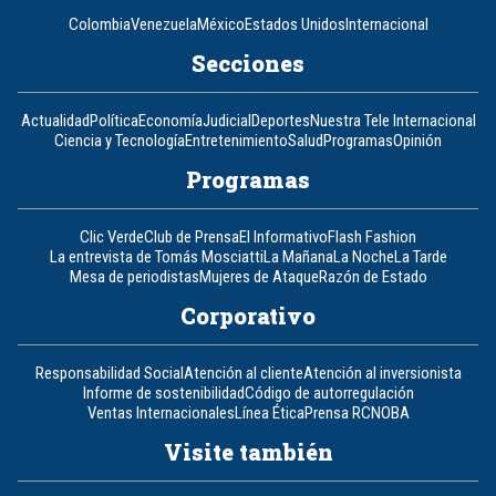
Colombia
Venezuela
México
Estados Unidos
Internacional
Secciones
Actualidad
Política
Economía
Judicial
Deportes
Nuestra Tele Internacional
Ciencia y Tecnología
Entretenimiento
Salud
Programas
Opinión
Programas
Clic Verde
Club de Prensa
El Informativo
Flash Fashion
La entrevista de Tomás Mosciatti
La Mañana
La Noche
La Tarde
Mesa de periodistas
Mujeres de Ataque
Razón de Estado
Corporativo
Responsabilidad Social
Atención al cliente
Atención al inversionista
Informe de sostenibilidad
Código de autorregulación
Ventas Internacionales
Línea Ética
Prensa RCN
OBA
Visite también