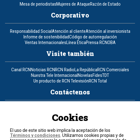
Mesa de periodistas
Mujeres de Ataque
Razón de Estado
Corporativo
Responsabilidad Social
Atención al cliente
Atención al inversionista
Informe de sostenibilidad
Código de autorregulación
Ventas Internacionales
Línea Ética
Prensa RCN
OBA
Visite también
Canal RCN
Noticias RCN
RCN Radio
La República
RCN Comerciales
Nuestra Tele Internacional
Novelas
Fides
TDT
Un producto de RCN Televisión
RCN Total
Contáctenos
Teléfono
+57 (601) 426 92 92
Cookies
Política de datos personales
Política de cookies
El uso de este sitio web implica la aceptación de los
Términos y condiciones
Términos y condiciones
. Utilizamos cookies propias y de