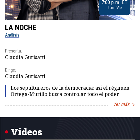
7:00 p.m. ET
Lun - Vie
LA NOCHE
L
Análisis
No
Presenta:
Pr
Claudia Gurisatti
Id
Dirige:
Dir
Claudia Gurisatti
Id
Los sepultureros de la democracia: así el régimen
Ortega-Murillo busca controlar todo el poder
Ver más
Item
1
of
5
Videos