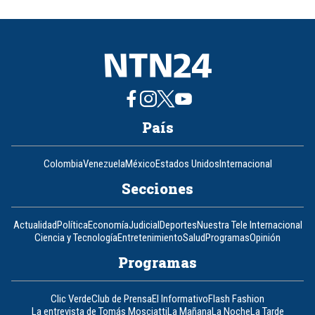
of
8
País
Colombia
Venezuela
México
Estados Unidos
Internacional
Secciones
Actualidad
Política
Economía
Judicial
Deportes
Nuestra Tele Internacional
Ciencia y Tecnología
Entretenimiento
Salud
Programas
Opinión
Programas
Clic Verde
Club de Prensa
El Informativo
Flash Fashion
La entrevista de Tomás Mosciatti
La Mañana
La Noche
La Tarde