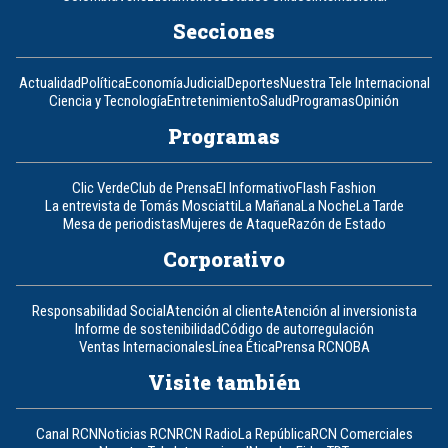
Secciones
Actualidad
Política
Economía
Judicial
Deportes
Nuestra Tele Internacional
Ciencia y Tecnología
Entretenimiento
Salud
Programas
Opinión
Programas
Clic Verde
Club de Prensa
El Informativo
Flash Fashion
La entrevista de Tomás Mosciatti
La Mañana
La Noche
La Tarde
Mesa de periodistas
Mujeres de Ataque
Razón de Estado
Corporativo
Responsabilidad Social
Atención al cliente
Atención al inversionista
Informe de sostenibilidad
Código de autorregulación
Ventas Internacionales
Línea Ética
Prensa RCN
OBA
Visite también
Canal RCN
Noticias RCN
RCN Radio
La República
RCN Comerciales