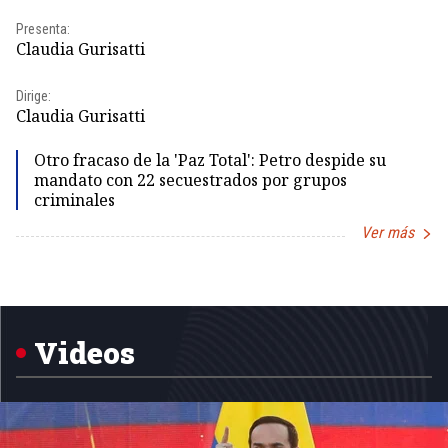
Pr
Presenta:
Id
Claudia Gurisatti
Dir
Dirige:
Id
Claudia Gurisatti
Otro fracaso de la 'Paz Total': Petro despide su
mandato con 22 secuestrados por grupos
criminales
Ver más
Item
1
of
5
Videos