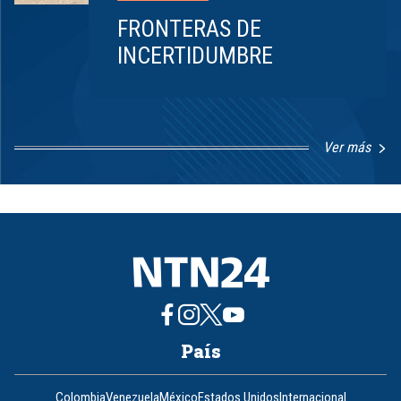
FRONTERAS DE
INCERTIDUMBRE
Ver más
Item
1
of
8
País
Colombia
Venezuela
México
Estados Unidos
Internacional