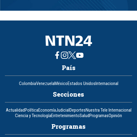
Item
1
of
8
País
Colombia
Venezuela
México
Estados Unidos
Internacional
Secciones
Actualidad
Política
Economía
Judicial
Deportes
Nuestra Tele Internacional
Ciencia y Tecnología
Entretenimiento
Salud
Programas
Opinión
Programas