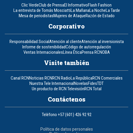
Clic Verde
Club de Prensa
El Informativo
Flash Fashion
La entrevista de Tomás Mosciatti
La Mañana
La Noche
La Tarde
Mesa de periodistas
Mujeres de Ataque
Razón de Estado
Corporativo
Responsabilidad Social
Atención al cliente
Atención al inversionista
Informe de sostenibilidad
Código de autorregulación
Ventas Internacionales
Línea Ética
Prensa RCN
OBA
Visite también
Canal RCN
Noticias RCN
RCN Radio
La República
RCN Comerciales
Nuestra Tele Internacional
Novelas
Fides
TDT
Un producto de RCN Televisión
RCN Total
Contáctenos
Teléfono
+57 (601) 426 92 92
Política de datos personales