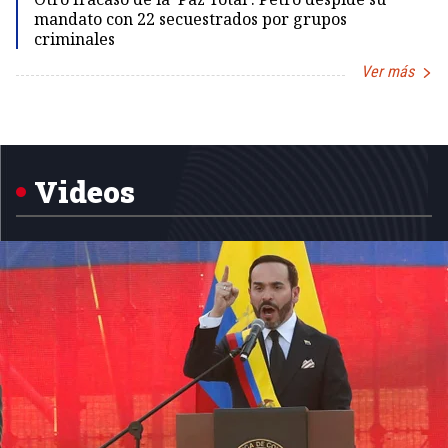
mandato con 22 secuestrados por grupos
criminales
Ver más
Item
1
of
5
Videos