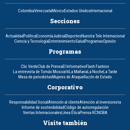
Colombia
Venezuela
México
Estados Unidos
Internacional
Secciones
Actualidad
Política
Economía
Judicial
Deportes
Nuestra Tele Internacional
Ciencia y Tecnología
Entretenimiento
Salud
Programas
Opinión
Programas
Clic Verde
Club de Prensa
El Informativo
Flash Fashion
La entrevista de Tomás Mosciatti
La Mañana
La Noche
La Tarde
Mesa de periodistas
Mujeres de Ataque
Razón de Estado
Corporativo
Responsabilidad Social
Atención al cliente
Atención al inversionista
Informe de sostenibilidad
Código de autorregulación
Ventas Internacionales
Línea Ética
Prensa RCN
OBA
Visite también