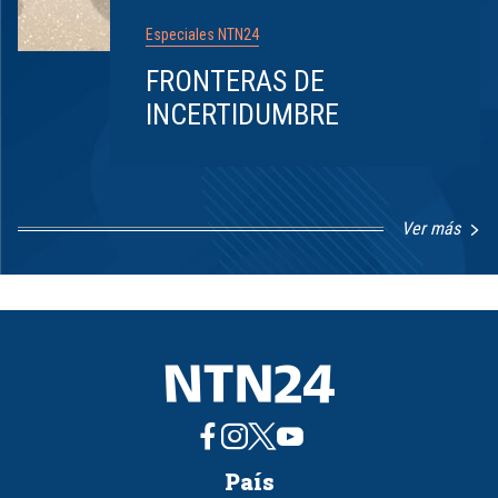
Especiales NTN24
FRONTERAS DE
INCERTIDUMBRE
Ver más
Item
1
of
8
País