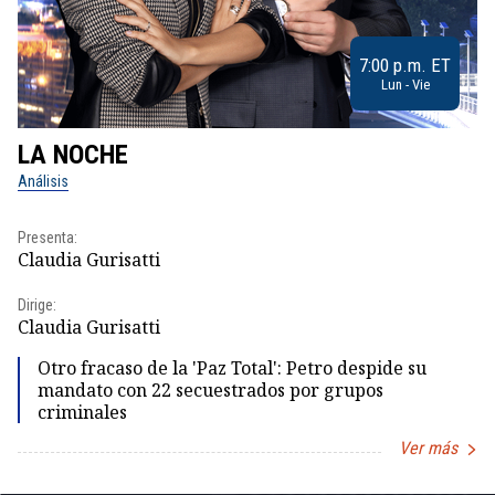
7:00 p.m. ET
Lun - Vie
LA NOCHE
L
Análisis
No
Presenta:
Pr
Claudia Gurisatti
Id
Dirige:
Dir
Claudia Gurisatti
Id
Otro fracaso de la 'Paz Total': Petro despide su
mandato con 22 secuestrados por grupos
criminales
Ver más
Item
1