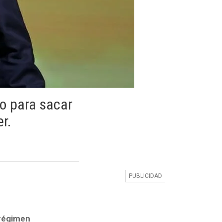
co para sacar
r.
 régimen