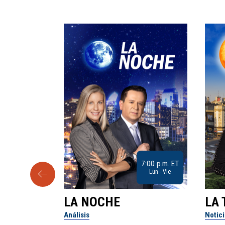
9:30 a.m. ET
7:00 p.m. ET
Sab
Lun - Vie
LA NOCHE
LA 
Análisis
Notic