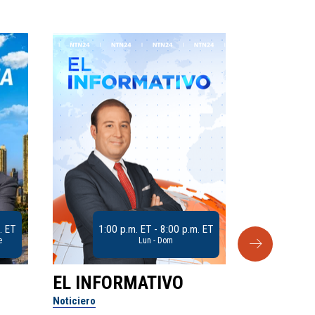
. ET
1:00 p.m. ET - 8:00 p.m. ET
e
Lun - Dom
EL INFORMATIVO
CLUB D
Noticiero
Análisis