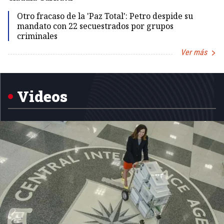
Id
Otro fracaso de la 'Paz Total': Petro despide su
mandato con 22 secuestrados por grupos
criminales
Ver más
Item
1
of
5
Videos