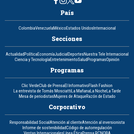
País
Colombia
Venezuela
México
Estados Unidos
Internacional
Secciones
Actualidad
Política
Economía
Judicial
Deportes
Nuestra Tele Internacional
Ciencia y Tecnología
Entretenimiento
Salud
Programas
Opinión
Programas
Clic Verde
Club de Prensa
El Informativo
Flash Fashion
La entrevista de Tomás Mosciatti
La Mañana
La Noche
La Tarde
Mesa de periodistas
Mujeres de Ataque
Razón de Estado
Corporativo
Responsabilidad Social
Atención al cliente
Atención al inversionista
Informe de sostenibilidad
Código de autorregulación
Ventas Internacionales
Línea Ética
Prensa RCN
OBA