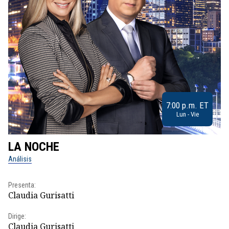
7:00 p.m. ET
Lun - Vie
LA NOCHE
L
Análisis
No
Presenta:
Pr
Claudia Gurisatti
Id
Dirige:
Dir
Claudia Gurisatti