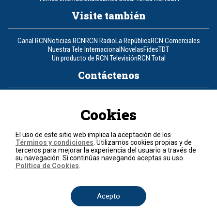
Visite también
Canal RCN
Noticias RCN
RCN Radio
La República
RCN Comerciales
Nuestra Tele Internacional
Novelas
Fides
TDT
Un producto de RCN Televisión
RCN Total
Contáctenos
Teléfono
+57 (601) 426 92 92
Cookies
Política de datos personales
Política de cookies
El uso de este sitio web implica la aceptación de los
Términos y condiciones
Términos y condiciones
. Utilizamos cookies propias y de
terceros para mejorar la experiencia del usuario a través de
su navegación. Si continúas navegando aceptas su uso.
© 2026, RCN Medios.
Política de Cookies
.
Todos los derechos reservados.
Organización Ardila Lülle - www.oal.com.co
Acepto