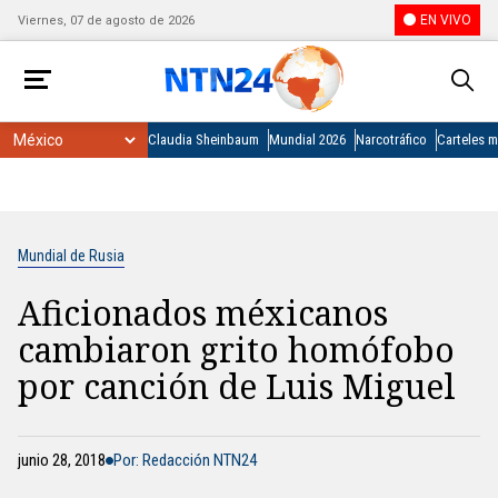
EN VIVO
Viernes, 07 de agosto de 2026
Claudia Sheinbaum
Mundial 2026
Narcotráfico
Carteles 
Mundial de Rusia
Aficionados méxicanos
cambiaron grito homófobo
por canción de Luis Miguel
junio 28, 2018
Por: Redacción NTN24