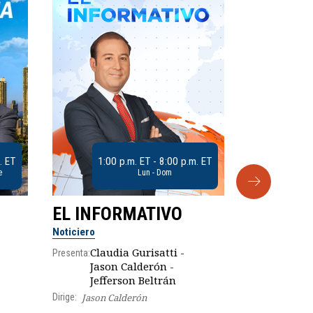
. ET
1:00 p.m. ET - 8:00 p.m. ET
e
Lun - Dom
EL INFORMATIVO
CLUB D
Noticiero
Análisis
Claudia Gurisatti -
Presenta:
Jason Calderón -
Robe
Jefferson Beltrán
Presenta:
Dirige:
Jason Calderón