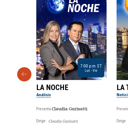
9:30 a.m. ET
7:00 p.m. ET
Sab
Lun - Vie
LA NOCHE
LA 
Análisis
Notic
lgo
Claudia Gurisatti
Presenta:
Presen
Dirige:
Claudia Gurisatti
Dirige: