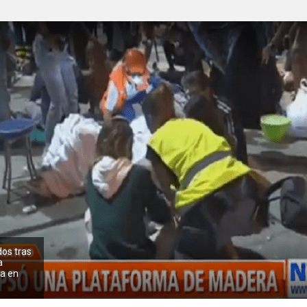
dos tras
a
a en