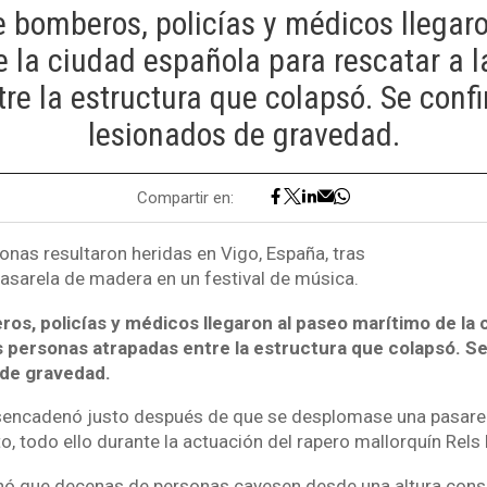
 bomberos, policías y médicos llegar
 la ciudad española para rescatar a 
re la estructura que colapsó. Se con
lesionados de gravedad.
Compartir en:
nas resultaron heridas en Vigo, España, tras
sarela de madera en un festival de música.
os, policías y médicos llegaron al paseo marítimo de la 
as personas atrapadas entre la estructura que colapsó. S
 de gravedad.
sencadenó justo después de que se desplomase una pasarel
o, todo ello durante la actuación del rapero mallorquín Rels 
onó que decenas de personas cayesen desde una altura consi