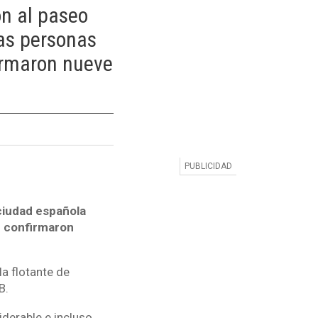
on al paseo
las personas
firmaron nueve
ciudad española
e confirmaron
a flotante de
B.
derable e incluso