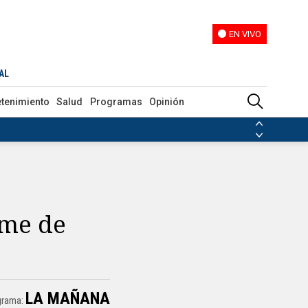
EN VIVO
EN VIVO
AL
etenimiento
Salud
Programas
Opinión
ias de las FARC
ezuela
Nicolás Maduro
Disidencias de las FARC
 en Venezuela
Nicolás Maduro
ome de
LA MAÑANA
grama: