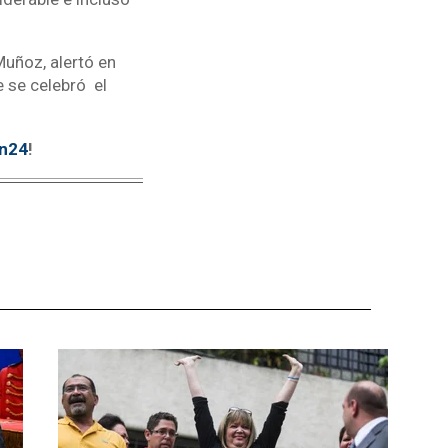
Muñoz, alertó en
 se celebró el
tn24
!