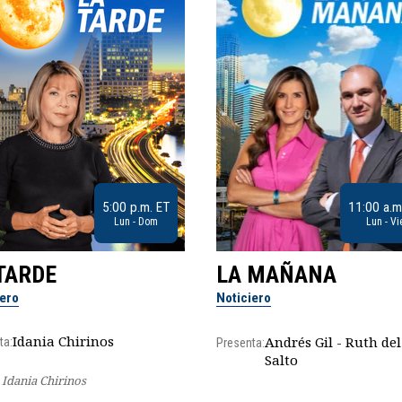
5:00 p.m. ET
11:00 a.m
Lun - Dom
Lun - Vi
TARDE
LA MAÑANA
iero
Noticiero
Idania Chirinos
Andrés Gil - Ruth del
ta:
Presenta:
Salto
Idania Chirinos