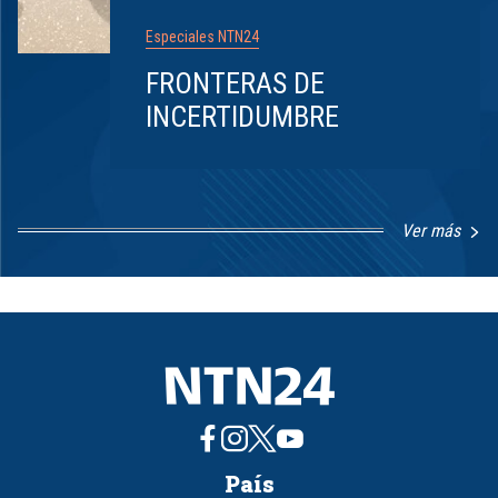
Especiales NTN24
FRONTERAS DE
INCERTIDUMBRE
Ver más
Item
1
of
8
País