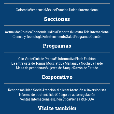
Colombia
Venezuela
México
Estados Unidos
Internacional
Secciones
Actualidad
Política
Economía
Judicial
Deportes
Nuestra Tele Internacional
Ciencia y Tecnología
Entretenimiento
Salud
Programas
Opinión
Programas
Clic Verde
Club de Prensa
El Informativo
Flash Fashion
La entrevista de Tomás Mosciatti
La Mañana
La Noche
La Tarde
Mesa de periodistas
Mujeres de Ataque
Razón de Estado
Corporativo
Responsabilidad Social
Atención al cliente
Atención al inversionista
Informe de sostenibilidad
Código de autorregulación
Ventas Internacionales
Línea Ética
Prensa RCN
OBA
Visite también