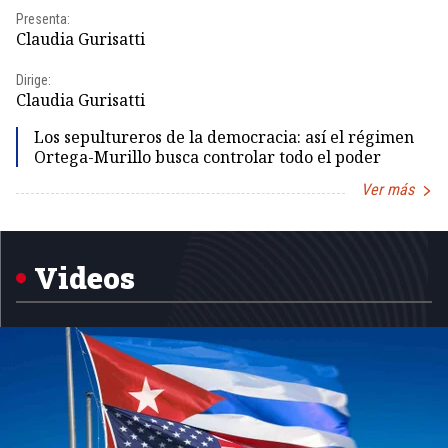
Presenta:
Pr
Claudia Gurisatti
Id
Dirige:
Dir
Claudia Gurisatti
Id
Los sepultureros de la democracia: así el régimen
Ortega-Murillo busca controlar todo el poder
Ver más
Item
1
of
5
Videos