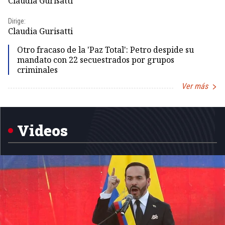
Claudia Gurisatti
Id
Dirige:
Dir
Claudia Gurisatti
Id
Otro fracaso de la 'Paz Total': Petro despide su
mandato con 22 secuestrados por grupos
criminales
Ver más
Item
1
of
5
Videos