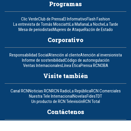
Programas
Clic Verde
Club de Prensa
El Informativo
Flash Fashion
La entrevista de Tomás Mosciatti
La Mañana
La Noche
La Tarde
Mesa de periodistas
Mujeres de Ataque
Razón de Estado
Corporativo
Responsabilidad Social
Atención al cliente
Atención al inversionista
Informe de sostenibilidad
Código de autorregulación
Ventas Internacionales
Línea Ética
Prensa RCN
OBA
Visite también
Canal RCN
Noticias RCN
RCN Radio
La República
RCN Comerciales
Nuestra Tele Internacional
Novelas
Fides
TDT
Un producto de RCN Televisión
RCN Total
Contáctenos
Teléfono
+57 (601) 426 92 92