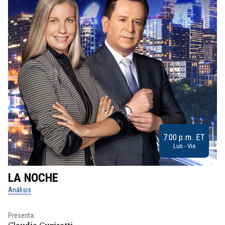
7:00 p.m. ET
Lun - Vie
LA NOCHE
L
Análisis
No
Presenta:
Pr