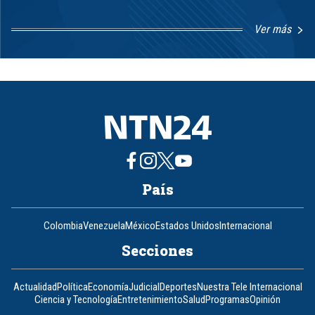
Ver más
Item
1
of
8
País
Colombia
Venezuela
México
Estados Unidos
Internacional
Secciones
Actualidad
Política
Economía
Judicial
Deportes
Nuestra Tele Internacional
Ciencia y Tecnología
Entretenimiento
Salud
Programas
Opinión