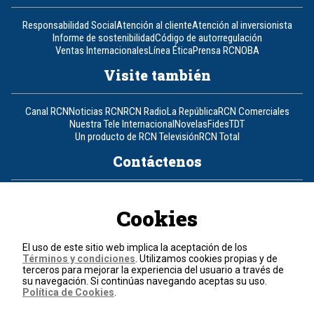
Responsabilidad Social
Atención al cliente
Atención al inversionista
Informe de sostenibilidad
Código de autorregulación
Ventas Internacionales
Línea Ética
Prensa RCN
OBA
Visite también
Canal RCN
Noticias RCN
RCN Radio
La República
RCN Comerciales
Nuestra Tele Internacional
Novelas
Fides
TDT
Un producto de RCN Televisión
RCN Total
Contáctenos
Teléfono
+57 (601) 426 92 92
Cookies
Política de datos personales
Política de cookies
El uso de este sitio web implica la aceptación de los
Términos y condiciones
Términos y condiciones
. Utilizamos cookies propias y de
terceros para mejorar la experiencia del usuario a través de
su navegación. Si continúas navegando aceptas su uso.
© 2026, RCN Medios.
Política de Cookies
.
Todos los derechos reservados.
Organización Ardila Lülle - www.oal.com.co