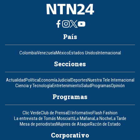
País
Colombia
Venezuela
México
Estados Unidos
Internacional
Secciones
Actualidad
Política
Economía
Judicial
Deportes
Nuestra Tele Internacional
Ciencia y Tecnología
Entretenimiento
Salud
Programas
Opinión
Programas
Clic Verde
Club de Prensa
El Informativo
Flash Fashion
La entrevista de Tomás Mosciatti
La Mañana
La Noche
La Tarde
Mesa de periodistas
Mujeres de Ataque
Razón de Estado
Corporativo