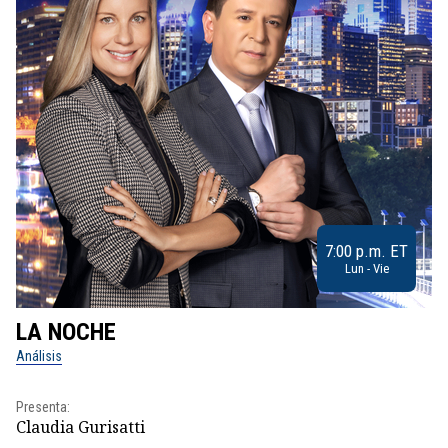
7:00 p.m. ET
Lun - Vie
LA NOCHE
L
Análisis
No
Presenta:
Pr
Claudia Gurisatti
Id