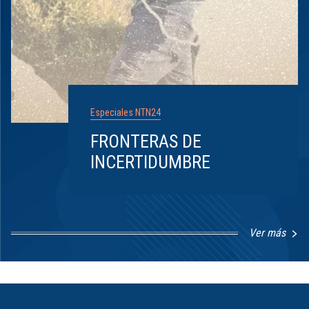
Especiales NTN24
FRONTERAS DE
INCERTIDUMBRE
Ver más
Item
1
of
8