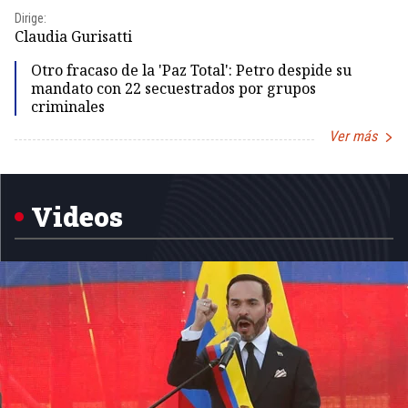
Dirige:
Dir
Claudia Gurisatti
Id
Otro fracaso de la 'Paz Total': Petro despide su
mandato con 22 secuestrados por grupos
criminales
Ver más
Item
1
of
5
Videos