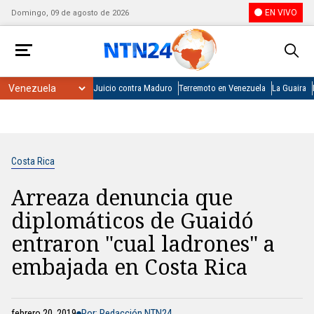
EN VIVO
Domingo, 09 de agosto de 2026
Juicio contra Maduro
Terremoto en Venezuela
La Guaira
Costa Rica
Arreaza denuncia que
diplomáticos de Guaidó
entraron "cual ladrones" a
embajada en Costa Rica
febrero 20, 2019
Por: Redacción NTN24