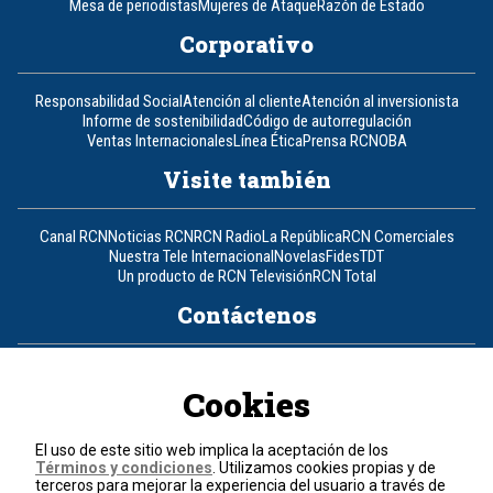
Mesa de periodistas
Mujeres de Ataque
Razón de Estado
Corporativo
Responsabilidad Social
Atención al cliente
Atención al inversionista
Informe de sostenibilidad
Código de autorregulación
Ventas Internacionales
Línea Ética
Prensa RCN
OBA
Visite también
Canal RCN
Noticias RCN
RCN Radio
La República
RCN Comerciales
Nuestra Tele Internacional
Novelas
Fides
TDT
Un producto de RCN Televisión
RCN Total
Contáctenos
Teléfono
+57 (601) 426 92 92
Cookies
Política de datos personales
Política de cookies
El uso de este sitio web implica la aceptación de los
Términos y condiciones
Términos y condiciones
. Utilizamos cookies propias y de
terceros para mejorar la experiencia del usuario a través de