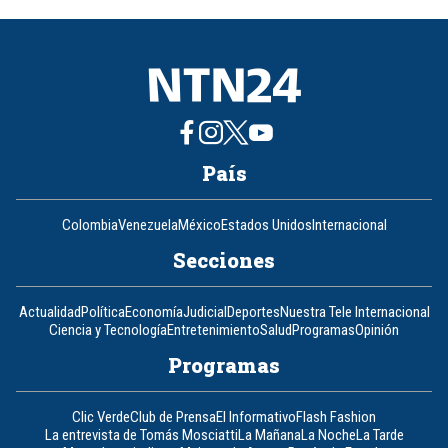
of
8
País
Colombia
Venezuela
México
Estados Unidos
Internacional
Secciones
Actualidad
Política
Economía
Judicial
Deportes
Nuestra Tele Internacional
Ciencia y Tecnología
Entretenimiento
Salud
Programas
Opinión
Programas
Clic Verde
Club de Prensa
El Informativo
Flash Fashion
La entrevista de Tomás Mosciatti
La Mañana
La Noche
La Tarde