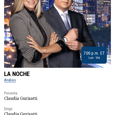
7:00 p.m. ET
Lun - Vie
LA NOCHE
L
Análisis
No
Presenta:
Pr
Claudia Gurisatti
Id
Dirige:
Dir
Claudia Gurisatti
Id