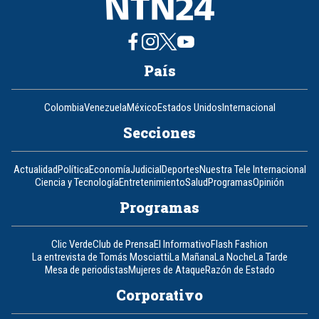
País
Colombia
Venezuela
México
Estados Unidos
Internacional
Secciones
Actualidad
Política
Economía
Judicial
Deportes
Nuestra Tele Internacional
Ciencia y Tecnología
Entretenimiento
Salud
Programas
Opinión
Programas
Clic Verde
Club de Prensa
El Informativo
Flash Fashion
La entrevista de Tomás Mosciatti
La Mañana
La Noche
La Tarde
Mesa de periodistas
Mujeres de Ataque
Razón de Estado
Corporativo