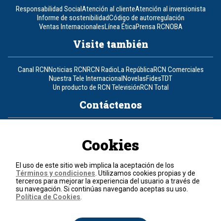
Responsabilidad Social
Atención al cliente
Atención al inversionista
Informe de sostenibilidad
Código de autorregulación
Ventas Internacionales
Línea Ética
Prensa RCN
OBA
Visite también
Canal RCN
Noticias RCN
RCN Radio
La República
RCN Comerciales
Nuestra Tele Internacional
Novelas
Fides
TDT
Un producto de RCN Televisión
RCN Total
Contáctenos
Teléfono
+57 (601) 426 92 92
Cookies
Política de datos personales
Política de cookies
El uso de este sitio web implica la aceptación de los
Términos y condiciones
Términos y condiciones
. Utilizamos cookies propias y de
terceros para mejorar la experiencia del usuario a través de
su navegación. Si continúas navegando aceptas su uso.
© 2026, RCN Medios.
Política de Cookies
.
Todos los derechos reservados.
Organización Ardila Lülle - www.oal.com.co