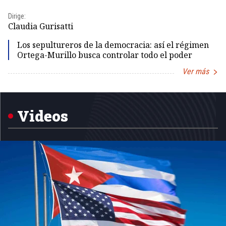
Dirige:
Dir
Claudia Gurisatti
Id
Los sepultureros de la democracia: así el régimen
Ortega-Murillo busca controlar todo el poder
Ver más
Item
1
of
5
Videos