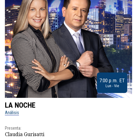
7:00 p.m. ET
Lun - Vie
LA NOCHE
L
Análisis
No
Presenta:
Pr
Claudia Gurisatti
Id