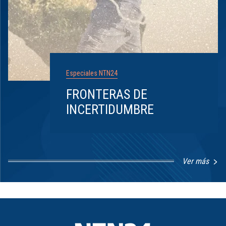
Especiales NTN24
FRONTERAS DE
INCERTIDUMBRE
Ver más
Item
1
of
8