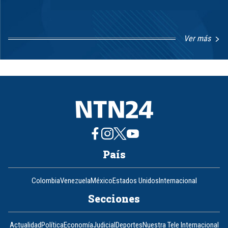
Ver más
Item
1
of
8
País
Colombia
Venezuela
México
Estados Unidos
Internacional
Secciones
Actualidad
Política
Economía
Judicial
Deportes
Nuestra Tele Internacional