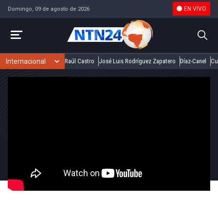
EN VIVO
Domingo, 09 de agosto de 2026
Raúl Castro
José Luis Rodríguez Zapatero
Díaz-Canel
Cu