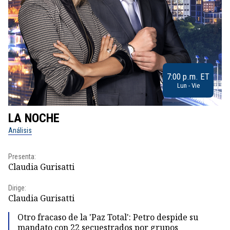
7:00 p.m. ET
Lun - Vie
LA NOCHE
L
Análisis
No
Presenta:
Pr
Claudia Gurisatti
Id
Dirige:
Dir
Claudia Gurisatti
Id
Otro fracaso de la 'Paz Total': Petro despide su
mandato con 22 secuestrados por grupos