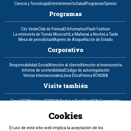
Ciencia y Tecnología
Entretenimiento
Salud
Programas
Opinión
Programas
Clic Verde
Club de Prensa
El Informativo
Flash Fashion
La entrevista de Tomás Mosciatti
La Mañana
La Noche
La Tarde
Mesa de periodistas
Mujeres de Ataque
Razón de Estado
Corporativo
Responsabilidad Social
Atención al cliente
Atención al inversionista
Informe de sostenibilidad
Código de autorregulación
Ventas Internacionales
Línea Ética
Prensa RCN
OBA
Visite también
Canal RCN
Noticias RCN
RCN Radio
La República
RCN Comerciales
Nuestra Tele Internacional
Novelas
Fides
TDT
Un producto de RCN Televisión
RCN Total
Cookies
Contáctenos
El uso de este sitio web implica la aceptación de los