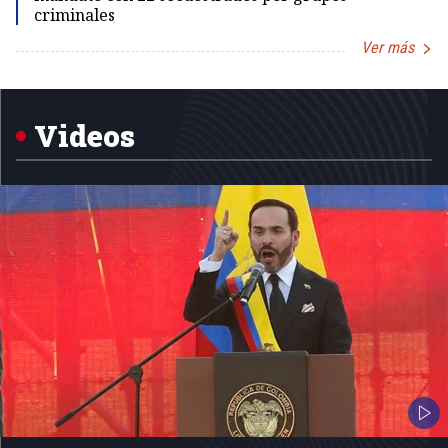
criminales
Ver más
Item
1
of
5
Videos