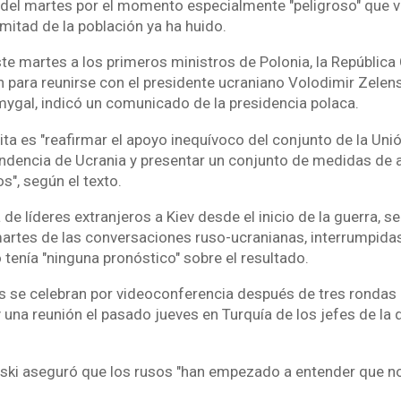
el martes por el momento especialmente "peligroso" que viv
mitad de la población ya ha huido.
te martes a los primeros ministros de Polonia, la República 
n para reunirse con el presidente ucraniano Volodimir Zelens
ygal, indicó un comunicado de la presidencia polaca.
isita es "reafirmar el apoyo inequívoco del conjunto de la Uni
ndencia de Ucrania y presentar un conjunto de medidas de 
", según el texto.
ra de líderes extranjeros a Kiev desde el inicio de la guerra, 
artes de las conversaciones ruso-ucranianas, interrumpidas e
 tenía "ninguna pronóstico" sobre el resultado.
 se celebran por videoconferencia después de tres rondas c
y una reunión el pasado jueves en Turquía de los jefes de la 
nski aseguró que los rusos "han empezado a entender que n