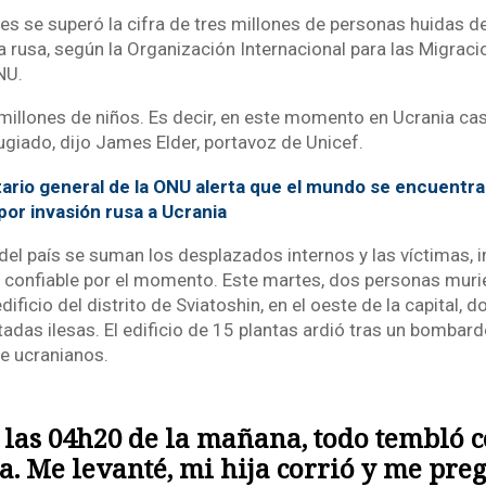
s se superó la cifra de tres millones de personas huidas d
va rusa, según la Organización Internacional para las Migraci
NU.
4 millones de niños. Es decir, en este momento en Ucrania ca
ugiado, dijo James Elder, portavoz de Unicef.
tario general de la ONU alerta que el mundo se encuentra
por invasión rusa a Ucrania
 del país se suman los desplazados internos y las víctimas, 
 confiable por el momento. Este martes, dos personas murie
ficio del distrito de Sviatoshin, en el oeste de la capital,
adas ilesas. El edificio de 15 plantas ardió tras un bombard
te ucranianos.
 las 04h20 de la mañana, todo tembló 
a. Me levanté, mi hija corrió y me pre