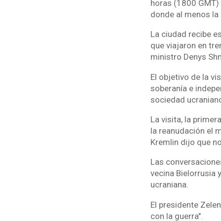
horas (1800 GMT) d
donde al menos la 
La ciudad recibe es
que viajaron en tre
ministro Denys Shm
El objetivo de la v
soberanía e indepe
sociedad ucranianos
La visita, la prime
la reanudación el m
Kremlin dijo que no
Las conversaciones
vecina Bielorrusia 
ucraniana.
El presidente Zele
con la guerra".