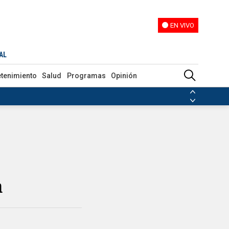
EN VIVO
EN VIVO
AL
etenimiento
Salud
Programas
Opinión
ias de las FARC
ezuela
Nicolás Maduro
Disidencias de las FARC
 en Venezuela
Nicolás Maduro
a