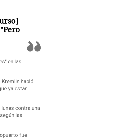
urso]
 "Pero
s" en las
l Kremlin habló
 que ya están
l lunes contra una
 según las
ropuerto fue