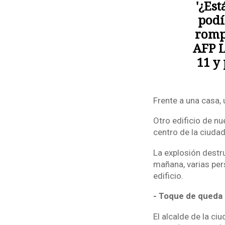
'¿Est
podí
rompi
AFP L
11 y
Frente a una casa, 
Otro edificio de nu
centro de la ciuda
La explosión destru
mañana, varias per
edificio.
- Toque de queda 
El alcalde de la ci