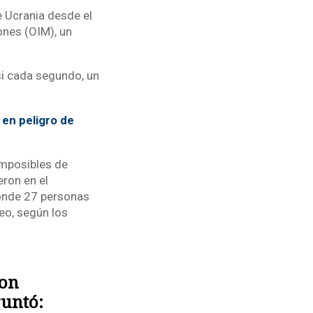
e Ucrania desde el
ones (OIM), un
si cada segundo, un
 en peligro de
imposibles de
ron en el
 donde 27 personas
eo, según los
con
guntó: