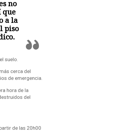
nes no
í que
o a la
l piso
dico.
el suelo.
, más cerca del
cios de emergencia.
ra hora de la
destruidos del
partir de las 20h00