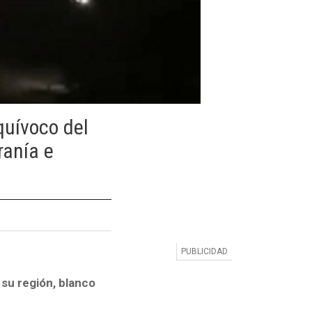
equívoco del
ranía e
y su región, blanco