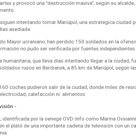
tes y provocó una "destrucción masiva", según su alcalde
omento.
s siguen intentando tomar Mariúpol, una estratégica ciudad p
 días asediada.
ado Mayor ucraniano, han perdido 150 soldados en la ofensi
nformación no pudo ser verificada por fuentes independiente
humanitaria, que lleva días intentando llegar a la ciudad, 
 soldados rusos en Berdiansk, a 85 km de Mariúpol, según la
160 coches pudieron salir de la ciudad, donde miles de resi
electricidad, calefacción ni alimentos.
visión -
r, identificada por la oenegé OVD-Info como Marina Ovsianni
en el plató de una importante cadena de televisión con un ca
nia.