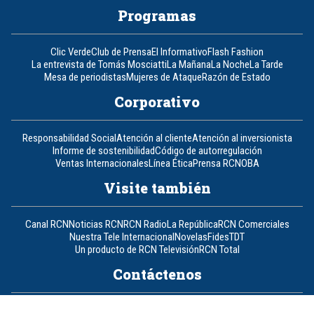
Programas
Clic Verde
Club de Prensa
El Informativo
Flash Fashion
La entrevista de Tomás Mosciatti
La Mañana
La Noche
La Tarde
Mesa de periodistas
Mujeres de Ataque
Razón de Estado
Corporativo
Responsabilidad Social
Atención al cliente
Atención al inversionista
Informe de sostenibilidad
Código de autorregulación
Ventas Internacionales
Línea Ética
Prensa RCN
OBA
Visite también
Canal RCN
Noticias RCN
RCN Radio
La República
RCN Comerciales
Nuestra Tele Internacional
Novelas
Fides
TDT
Un producto de RCN Televisión
RCN Total
Contáctenos
Teléfono
+57 (601) 426 92 92