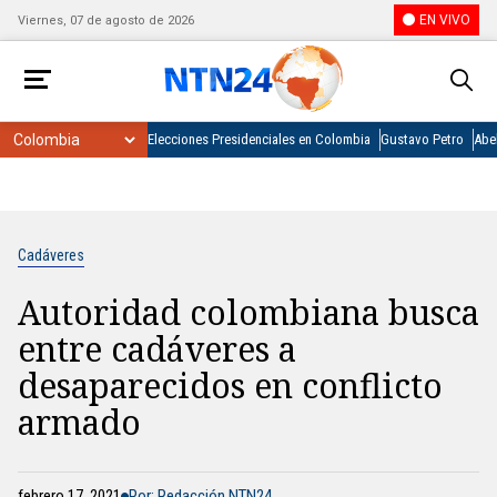
EN VIVO
Viernes, 07 de agosto de 2026
Elecciones Presidenciales en Colombia
Gustavo Petro
Abel
Cadáveres
Autoridad colombiana busca
entre cadáveres a
desaparecidos en conflicto
armado
febrero 17, 2021
Por: Redacción NTN24