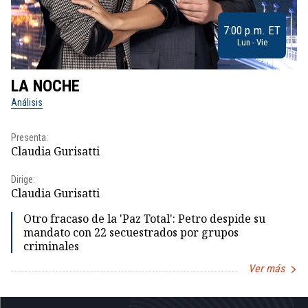
7:00 p.m. ET
Lun - Vie
LA NOCHE
L
Análisis
No
Presenta:
Pr
Claudia Gurisatti
Id
Dirige:
Dir
Claudia Gurisatti
Id
Otro fracaso de la 'Paz Total': Petro despide su
mandato con 22 secuestrados por grupos
criminales
Ver más
Item
1
of