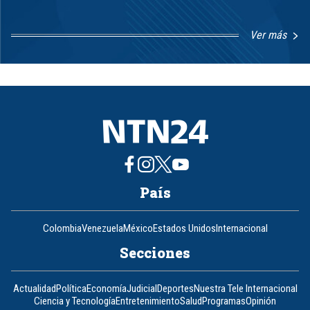
Ver más
Item
1
of
8
País
Colombia
Venezuela
México
Estados Unidos
Internacional
Secciones
Actualidad
Política
Economía
Judicial
Deportes
Nuestra Tele Internacional
Ciencia y Tecnología
Entretenimiento
Salud
Programas
Opinión