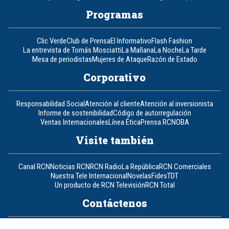
Programas
Clic Verde
Club de Prensa
El Informativo
Flash Fashion
La entrevista de Tomás Mosciatti
La Mañana
La Noche
La Tarde
Mesa de periodistas
Mujeres de Ataque
Razón de Estado
Corporativo
Responsabilidad Social
Atención al cliente
Atención al inversionista
Informe de sostenibilidad
Código de autorregulación
Ventas Internacionales
Línea Ética
Prensa RCN
OBA
Visite también
Canal RCN
Noticias RCN
RCN Radio
La República
RCN Comerciales
Nuestra Tele Internacional
Novelas
Fides
TDT
Un producto de RCN Televisión
RCN Total
Contáctenos