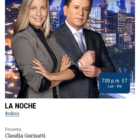
7:00 p.m. ET
Lun - Vie
LA NOCHE
L
Análisis
No
Presenta:
Pr
Claudia Gurisatti
Id