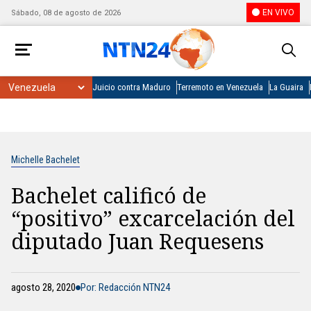
EN VIVO
Sábado, 08 de agosto de 2026
Juicio contra Maduro
Terremoto en Venezuela
La Guaira
Michelle Bachelet
Bachelet calificó de
“positivo” excarcelación del
diputado Juan Requesens
agosto 28, 2020
Por: Redacción NTN24