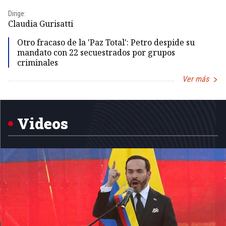
Dirige:
Dir
Claudia Gurisatti
Id
Otro fracaso de la 'Paz Total': Petro despide su
mandato con 22 secuestrados por grupos
criminales
Ver más
Item
1
of
5
Videos