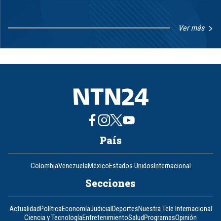
Ver más
Item
1
of
8
País
Colombia
Venezuela
México
Estados Unidos
Internacional
Secciones
Actualidad
Política
Economía
Judicial
Deportes
Nuestra Tele Internacional
Ciencia y Tecnología
Entretenimiento
Salud
Programas
Opinión