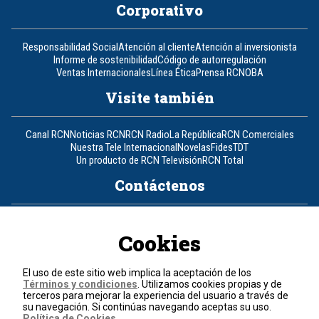
Corporativo
Responsabilidad Social
Atención al cliente
Atención al inversionista
Informe de sostenibilidad
Código de autorregulación
Ventas Internacionales
Línea Ética
Prensa RCN
OBA
Visite también
Canal RCN
Noticias RCN
RCN Radio
La República
RCN Comerciales
Nuestra Tele Internacional
Novelas
Fides
TDT
Un producto de RCN Televisión
RCN Total
Contáctenos
Teléfono
+57 (601) 426 92 92
Cookies
Política de datos personales
Política de cookies
El uso de este sitio web implica la aceptación de los
Términos y condiciones
Términos y condiciones
. Utilizamos cookies propias y de
terceros para mejorar la experiencia del usuario a través de
su navegación. Si continúas navegando aceptas su uso.
© 2026, RCN Medios.
Política de Cookies
.