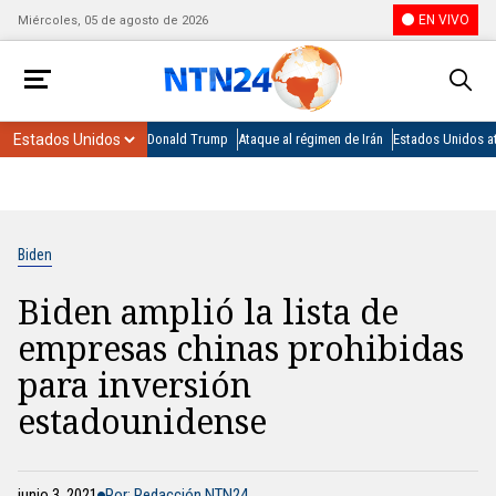
EN VIVO
Miércoles, 05 de agosto de 2026
Donald Trump
Ataque al régimen de Irán
Estados Unidos at
Biden
Biden amplió la lista de
empresas chinas prohibidas
para inversión
estadounidense
junio 3, 2021
Por: Redacción NTN24