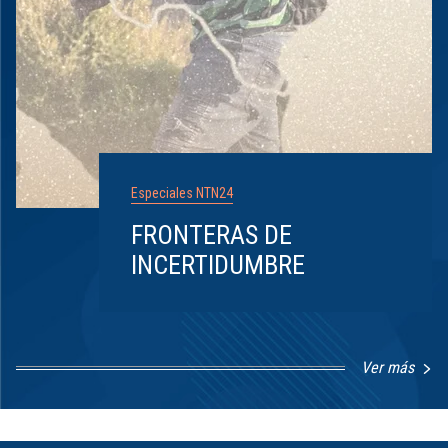
Especiales NTN24
FRONTERAS DE
INCERTIDUMBRE
Ver más
Item
1
of
8