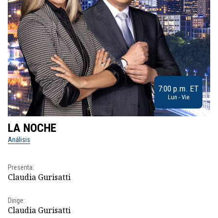
7:00 p.m. ET
Lun - Vie
LA NOCHE
L
Análisis
No
Presenta:
Pr
Claudia Gurisatti
Id
Dirige:
Dir
Claudia Gurisatti
Id