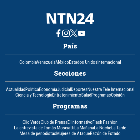
País
Colombia
Venezuela
México
Estados Unidos
Internacional
Secciones
Actualidad
Política
Economía
Judicial
Deportes
Nuestra Tele Internacional
Ciencia y Tecnología
Entretenimiento
Salud
Programas
Opinión
Programas
Clic Verde
Club de Prensa
El Informativo
Flash Fashion
La entrevista de Tomás Mosciatti
La Mañana
La Noche
La Tarde
Mesa de periodistas
Mujeres de Ataque
Razón de Estado