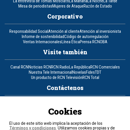
La entrevista de Tomás Mosciatti
La Mañana
La Noche
La Tarde
Mesa de periodistas
Mujeres de Ataque
Razón de Estado
Corporativo
Responsabilidad Social
Atención al cliente
Atención al inversionista
Informe de sostenibilidad
Código de autorregulación
Ventas Internacionales
Línea Ética
Prensa RCN
OBA
Visite también
Canal RCN
Noticias RCN
RCN Radio
La República
RCN Comerciales
Nuestra Tele Internacional
Novelas
Fides
TDT
Un producto de RCN Televisión
RCN Total
Contáctenos
Teléfono
+57 (601) 426 92 92
Cookies
Política de datos personales
Política de cookies
El uso de este sitio web implica la aceptación de los
Términos y condiciones
Términos y condiciones
. Utilizamos cookies propias y de