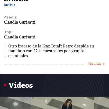
Análisis
No
Presenta:
Pr
Claudia Gurisatti
Id
Dirige:
Dir
Claudia Gurisatti
Id
Otro fracaso de la 'Paz Total': Petro despide su
mandato con 22 secuestrados por grupos
criminales
Ver más
Item
1
of
5
Videos